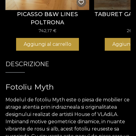
PICASSO B&W LINES
TABURET GA
POLTRONA
742,17
€
266
Aggiungi al carrello
Aggiungi 
DESCRIZIONE
Fotoliu Myth
Modelul de fotoliu Myth este o piesa de mobilier ce
atrage atentia prin indrazneala si originalitatea
designului realizat de artistii House of VLAdiLA.
Imbinand motive geometrice dinamice, in nuante
vibrante de rosu si alb, acest fotoliu reuseste sa