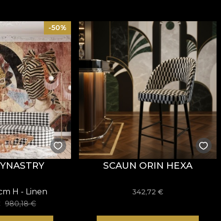
-50%
SYNASTRY
SCAUN ORIN HEXA
cm H - Linen
342,72
€
€
980,18
€