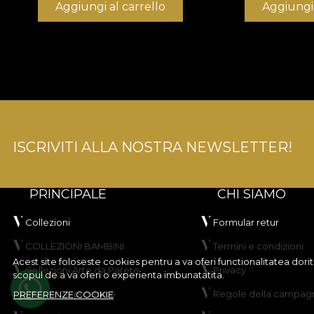
Aggiungi al carrello
Aggiungi 
ISCRIVITI ALLA NOSTRA NEWSLETTER!
PRINCIPALE
CHI SIAMO
Collezioni
Formular retur
COLLEZIONI BAMBINI
Termini e condizioni
Acest site foloseste cookies pentru a va oferi functionalitatea dor
Collezioni Arte da Parete
Privacy
scopul de a va oferi o experienta imbunatatita.
Crea il tuo prodotto
Regole della campagn
PREFERENZE COOKIE