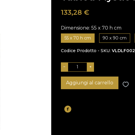
133,28
€
Dimensione:
55 x 70 h cm
55 x 70 h cm
90 x 90 cm
Codice Prodotto - SKU
VLDLF002
−
+
Aggiungi al carrello