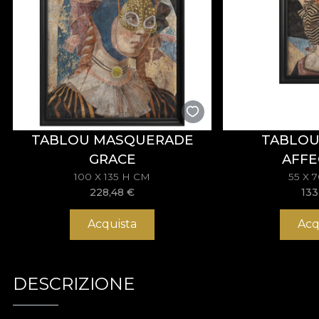
TABLOU MASQUERADE
TABLOU
GRACE
AFFE
100 X 135 H CM
55 X 
228,48
€
133
Acquista
Acq
DESCRIZIONE