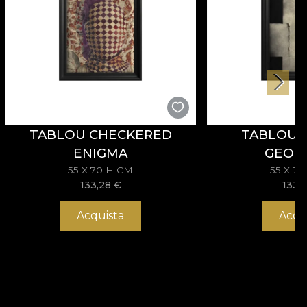
TABLOU CHECKERED
TABLOU
ENIGMA
GEOM
55 X 70 H CM
55 X 7
133,28
€
133,
Acquista
Acqu