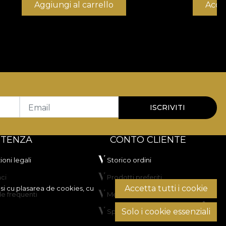
Aggiungi al carrello
Acqu
Email
ISCRIVITI
STENZA
CONTO CLIENTE
oni legali
Storico ordini
ci
Prodotti preferiti
Accetta tutti i cookie
si cu plasarea de cookies, cu
 frequenti
Metodi di pagamento
Solo i cookie essenziali
Spedizione e resi