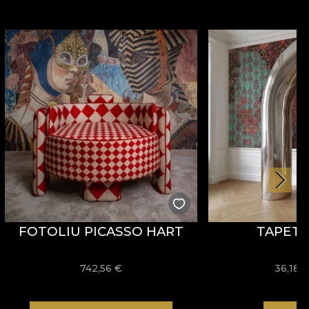
FOTOLIU PICASSO HART
TAPET 
742,56
€
36,18