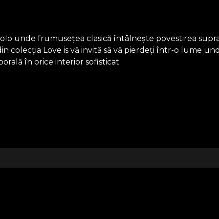
o unde frumusețea clasică întâlnește povestirea suprareal
colecția Love is vă invită să vă pierdeți într-o lume unde 
ală în orice interior sofisticat.