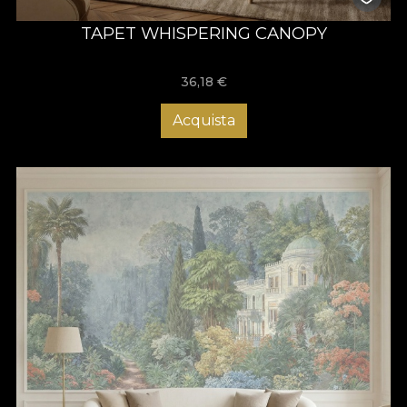
TAPET WHISPERING CANOPY
36,18
€
Acquista