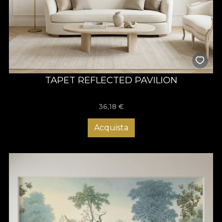
TAPET REFLECTED PAVILION
36,18
€
Acquista