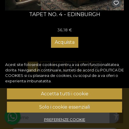
TAPET NO. 4 - EDINBURGH
36,18
€
Acquista
Acest site foloseste cookies pentru a va oferi functionalitatea
1
2
3
4
...
52
dorita. Navigand in continuare, sunteti de acord cu
POLITICA DE
COOKIES
si cu plasarea de cookies, cu scopul de a va oferi o
experienta imbunatatita.
Accetta tutti i cookie
ISCRIVITI ALLA NOSTRA NEWSLETTER!
Solo i cookie essenziali
Nome
PREFERENZE COOKIE