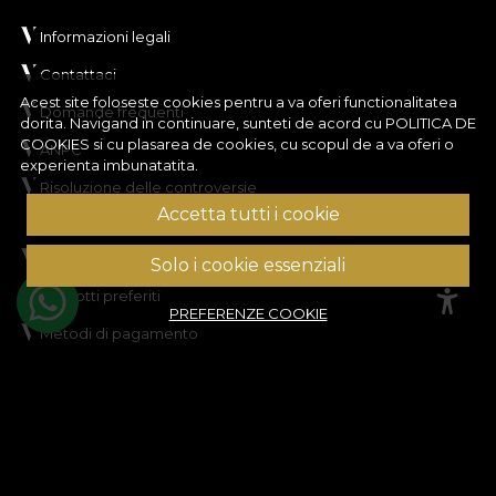
Informazioni legali
Contattaci
Acest site foloseste cookies pentru a va oferi functionalitatea
Domande frequenti
dorita. Navigand in continuare, sunteti de acord cu
POLITICA DE
COOKIES
si cu plasarea de cookies, cu scopul de a va oferi o
ANPC
experienta imbunatatita.
Risoluzione delle controversie
CONTO CLIENTE
Accetta tutti i cookie
Storico ordini
Solo i cookie essenziali
Prodotti preferiti
PREFERENZE COOKIE
Metodi di pagamento
Spedizione e resi
© House of VLAdiLA 2026