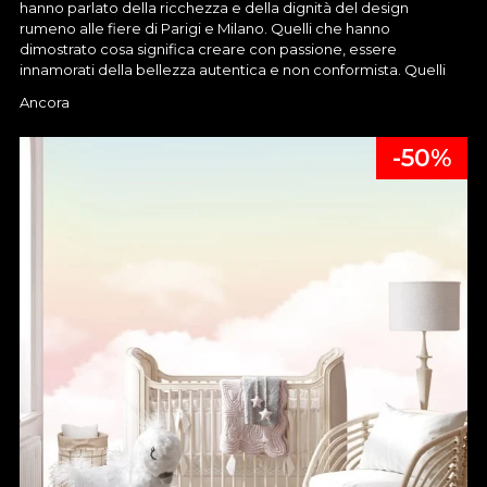
hanno parlato della ricchezza e della dignità del design
rumeno alle fiere di Parigi e Milano. Quelli che hanno
dimostrato cosa significa creare con passione, essere
innamorati della bellezza autentica e non conformista. Quelli
che sono stati con noi durante le nostre celebrazioni, le stelle
Ancora
delle recenti interviste, l'oggetto di ammirazione di tutti i nostri
visitatori.
-50%
Coloro che hanno popolato la nostra storia con il loro fascino e
la loro eleganza e che abbiamo scelto per portarla avanti a voi.
Perché niente parla meglio dell'arte di pezzi infusi di ricordi, di
esperienze, di vita vissuta con bellezza e con gioia.