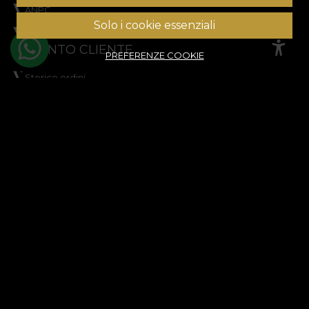
ANPC
Solo i cookie essenziali
Risoluzione delle controversie
CONTO CLIENTE
PREFERENZE COOKIE
Storico ordini
Prodotti preferiti
Metodi di pagamento
Spedizione e resi
© House of VLAdiLA 2026