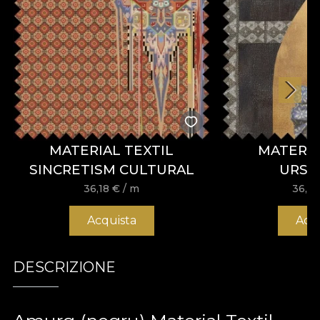
MATERIAL TEXTIL
MATERIA
SINCRETISM CULTURAL
URSI
36,18
€
/ m
36,1
Acquista
Acq
DESCRIZIONE