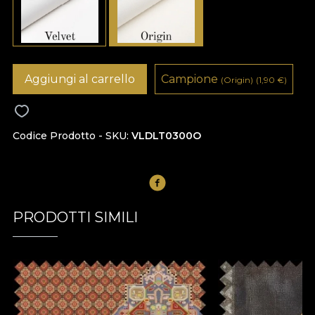
Aggiungi al carrello
Campione
(Origin)
(1,90
€
)
Codice Prodotto - SKU
VLDLT0300O
PRODOTTI SIMILI