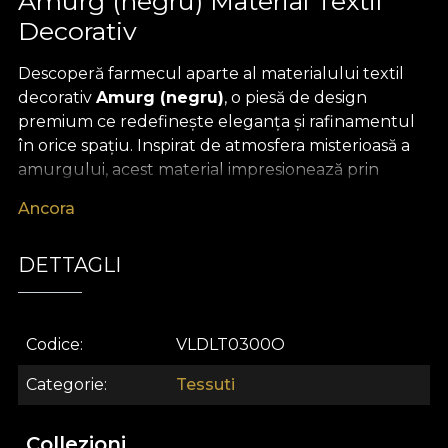
Amurg (negru) Material Textil
Decorativ
Descoperă farmecul aparte al materialului textil
decorativ
Amurg (negru)
, o piesă de design
premium ce redefinește eleganța și rafinamentul
în orice spațiu. Inspirat de atmosfera misterioasă a
amurgului, acest material impresionează prin
contrastul sofisticat al nuanțelor închise, aducând
Ancora
în decor un aer artistic, profund și de neuitat.
Patternul, creat de designeri dedicați, evocă o stare
DETTAGLI
de contemplare și lux discret, transformând orice
încăpere într-un adevărat statement vizual.
Materialul textil premium
Amurg (negru)
se
Codice
VLDLT0300O
remarcă prin versatilitatea sa excepțională. Poate fi
folosit pentru a crea draperii impunătoare, tapițerii
Categorie
Tessuti
elegante pentru mobilier, perne decorative cu
personalitate sau cuverturi și fețe de masă cu
Collezioni