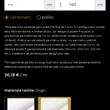
cm
cm
Centimetri
pollici
*Textilele sunt produse pe o înălțime fixă de 1,4 m. În configurator puteți
seta lățimea dorită a materialului, iar designul poate fi ajustat și
poziționat pe înălțimea de 1,4 m, astfel încât modelul să fie exact cum
vă doriți. Prețul se calculează pe metru liniar, nu pe metru pătrat.
Astfel, veți comanda întotdeauna material cu înălțimea de 1,4 m, iar
lățimea poate fi personalizată (de exemplu 100 cm, 200 cm, 232 cm
etc.), indiferent de dimensiunea designului ales.
**Imaginile de pe site au scop ilustrativ, produsul real poate prezenta
diferențe subtile de nuanță față de cele vizualizate online.
36,18
€
/ m
Materiale textile:
Origin