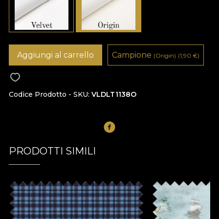
Aggiungi al carrello
Campione
(Origin)
(1,90
€
)
Codice Prodotto - SKU
VLDLT1138O
PRODOTTI SIMILI