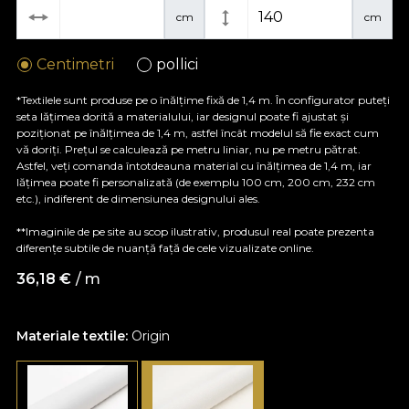
cm
cm
Centimetri
pollici
*Textilele sunt produse pe o înălțime fixă de 1,4 m. În configurator puteți
seta lățimea dorită a materialului, iar designul poate fi ajustat și
poziționat pe înălțimea de 1,4 m, astfel încât modelul să fie exact cum
vă doriți. Prețul se calculează pe metru liniar, nu pe metru pătrat.
Astfel, veți comanda întotdeauna material cu înălțimea de 1,4 m, iar
lățimea poate fi personalizată (de exemplu 100 cm, 200 cm, 232 cm
etc.), indiferent de dimensiunea designului ales.
**Imaginile de pe site au scop ilustrativ, produsul real poate prezenta
diferențe subtile de nuanță față de cele vizualizate online.
36,18
€
/ m
Materiale textile:
Origin