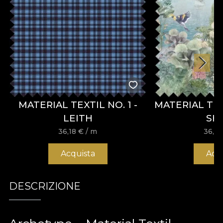
MATERIAL TEXTIL NO. 1 -
MATERIAL TE
LEITH
SH
36,18
€
/ m
36,1
Acquista
Acq
DESCRIZIONE