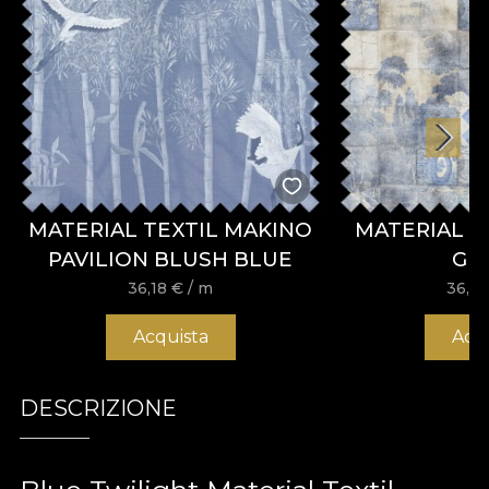
MATERIAL TEXTIL MAKINO
MATERIAL T
PAVILION BLUSH BLUE
GR
36,18
€
/ m
36,1
Acquista
Acq
DESCRIZIONE