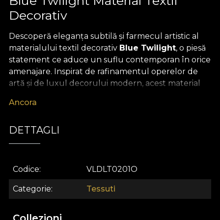
Blue Twilight Material Textil
Decorativ
Descoperă eleganța subtilă și farmecul artistic al
materialului textil decorativ
Blue Twilight
, o piesă
statement ce aduce un suflu contemporan în orice
amenajare. Inspirat de rafinamentul operelor de
artă și de luxul decorului modern, acest material
textil premium captivează prin alăturarea
Ancora
nuanțelor pastelate de albastru, pudrat și diafan,
evocând misterul și delicatețea unei seri liniștite.
DETTAGLI
Pattern-ul abstract, realizat cu atenție la detalii,
creează o atmosferă serenă și sofisticată,
transformând fiecare spațiu într-un refugiu de
liniște și inspirație.
Codice
VLDLT0201O
Versatilitatea materialului Blue Twilight deschide o
Categorie
Tessuti
lume de posibilități creative pentru design interior.
Poate fi folosit cu ușurință pentru draperii ample
Collezioni