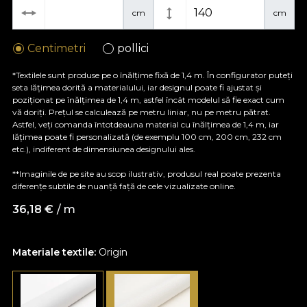
cm
cm
Centimetri
pollici
*Textilele sunt produse pe o înălțime fixă de 1,4 m. În configurator puteți
seta lățimea dorită a materialului, iar designul poate fi ajustat și
poziționat pe înălțimea de 1,4 m, astfel încât modelul să fie exact cum
vă doriți. Prețul se calculează pe metru liniar, nu pe metru pătrat.
Astfel, veți comanda întotdeauna material cu înălțimea de 1,4 m, iar
lățimea poate fi personalizată (de exemplu 100 cm, 200 cm, 232 cm
etc.), indiferent de dimensiunea designului ales.
**Imaginile de pe site au scop ilustrativ, produsul real poate prezenta
diferențe subtile de nuanță față de cele vizualizate online.
36,18
€
/ m
Materiale textile:
Origin