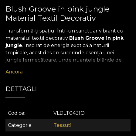
Blush Groove in pink jungle
Material Textil Decorativ
Transformă-ți spațiul într-un sanctuar vibrant cu
materialul textil decorativ
Blush Groove in pink
jungle
. Inspirat de energia exotică a naturii
tropicale, acest design surprinde esența unei
jungle fermecătoare, unde nuanțele blânde de
roz, galben cald și griuri elegante se armonizează
Ancora
subtil, evocând o atmosferă relaxantă, mereu
estivală. Motivele botanice luxuriante, desenate cu
DETTAGLI
atenție de artiști talentați, aduc profunzime vizuală
și o doză de rafinament artistic, ideală pentru
proiecte de
design interior
cu adevărat
memorabile.
Codice
VLDLT0431O
Acest
material textil premium
strălucește prin
Categorie
Tessuti
versatilitate, fiind alegerea perfectă pentru o