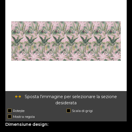
Sposta l'immagine per selezionare la sezione
desiderata
Rotește
Scala di grigi
Mostra regola
Dimensiune design: