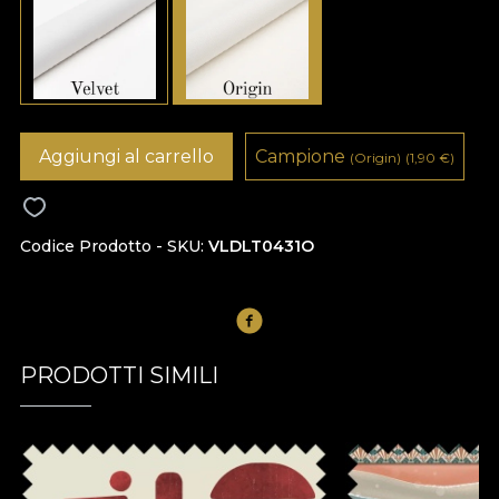
Aggiungi al carrello
Campione
(Origin)
(1,90
€
)
Codice Prodotto - SKU
VLDLT0431O
PRODOTTI SIMILI