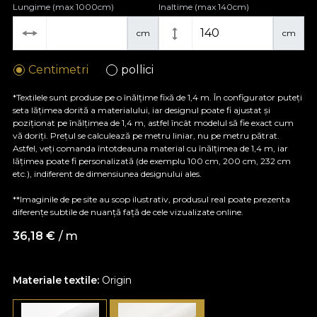
Lungime (max 1000cm)
Inaltime (max 140cm)
cm
cm
Centimetri
pollici
*Textilele sunt produse pe o înălțime fixă de 1,4 m. În configurator puteți
seta lățimea dorită a materialului, iar designul poate fi ajustat și
poziționat pe înălțimea de 1,4 m, astfel încât modelul să fie exact cum
vă doriți. Prețul se calculează pe metru liniar, nu pe metru pătrat.
Astfel, veți comanda întotdeauna material cu înălțimea de 1,4 m, iar
lățimea poate fi personalizată (de exemplu 100 cm, 200 cm, 232 cm
etc.), indiferent de dimensiunea designului ales.
**Imaginile de pe site au scop ilustrativ, produsul real poate prezenta
diferențe subtile de nuanță față de cele vizualizate online.
36,18
€
/ m
Materiale textile:
Origin