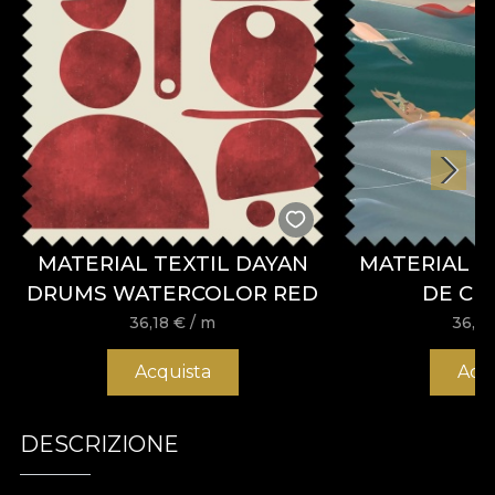
MATERIAL TEXTIL DAYAN
MATERIAL T
DRUMS WATERCOLOR RED
DE CH
36,18
€
/ m
36,1
Acquista
Acq
DESCRIZIONE