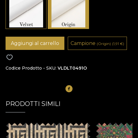
Aggiungi al carrello
Campione
(Origin)
(1,91
€
)
Codice Prodotto - SKU
VLDLT0491O
PRODOTTI SIMILI