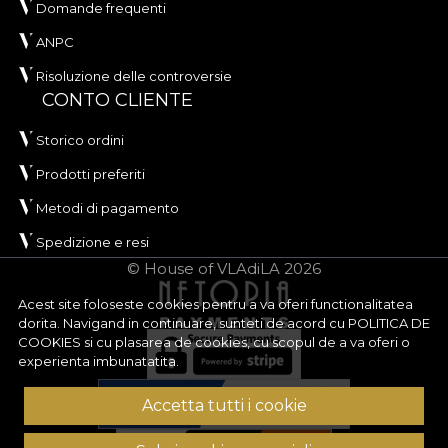
utilizare.
Domande frequenti
ANPC
Materialul beneficiază de tratament
Water
Repellent
și proprietăți
Fire Retardant
, fiind o
Risoluzione delle controversie
alegere potrivită pentru spații rezidențiale și
CONTO CLIENTE
proiecte HoReCa sau comerciale unde contează
Storico ordini
performanța materialelor. În plus, este certificat
OEKO-TEX Standard 100
și
REACH
.
Prodotti preferiti
ORIGIN are o lățime de aproximativ
142 ± 3 cm
și
Metodi di pagamento
se remarcă prin rezistență foarte bună la
Spedizione e resi
abraziune, de
100.000 rubs
, ceea ce îl recomandă
© House of VLAdiLA 2026
pentru tapițerie folosită frecvent. Materialul are, de
asemenea, rezultate bune la frecare umedă și
Acest site foloseste cookies pentru a va oferi functionalitatea
dorita. Navigand in continuare, sunteti de acord cu
POLITICA DE
uscată, stabilitate bună a culorii la lumină artificială
COOKIES
si cu plasarea de cookies, cu scopul de a va oferi o
și a trecut testul de inflamabilitate tip țigară.
experienta imbunatatita.
Tip:
material țesut
Accetta tutti i cookie
Compoziție:
100% PES
Greutate:
240 g/mp ± 5%