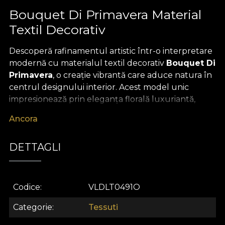
Bouquet Di Primavera Material
Textil Decorativ
Descoperă rafinamentul artistic într-o interpretare
modernă cu materialul textil decorativ
Bouquet Di
Primavera
, o creație vibrantă care aduce natura în
centrul designului interior. Acest model unic
impresionează prin eleganța florală luxuriantă,
inspirată de picturile clasice, reinterpretată într-un
Ancora
limbaj contemporan. Nu doar un simplu material
textil premium, ci o adevărată declarație vizuală,
DETTAGLI
Bouquet Di Primavera însuflețește spațiul cu un
mix armonios de motive florale, tonuri proaspete de
verde și accente subtile ce evocă primăvara eternă.
Codice
VLDLT0491O
Versatilitatea acestui material textil decorativ îl
recomandă pentru orice proiect de reamenajare
Categorie
Tessuti
rafinată. Fie că alegi să creezi draperii