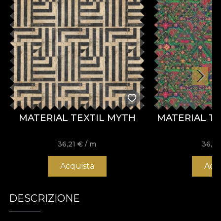
MATERIAL TEXTIL MYTH
MATERIAL TE
36,21
€
/ m
36,2
Acquista
Acq
DESCRIZIONE