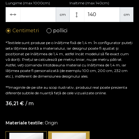
Lungime (max 1000cm)
Inaltime (max 140cm)
cm
cm
Centimetri
pollici
*Textilele sunt produse pe o înălțime fixă de 1,4 m. În configurator puteți
seta lățimea dorită a materialului, iar designul poate fi ajustat și
poziționat pe înălțimea de 1,4 m, astfel încât modelul să fie exact cum
vă doriți. Prețul se calculează pe metru liniar, nu pe metru pătrat.
Astfel, veți comanda întotdeauna material cu înălțimea de 1,4 m, iar
lățimea poate fi personalizată (de exemplu 100 cm, 200 cm, 232 cm
etc.), indiferent de dimensiunea designului ales.
**Imaginile de pe site au scop ilustrativ, produsul real poate prezenta
diferențe subtile de nuanță față de cele vizualizate online.
36,21
€
/ m
Materiale textile:
Origin