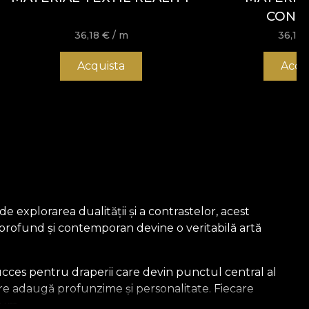
CONT
36,18
€
/ m
36,18
Acquista
Acqu
e explorarea dualității și a contrastelor, acest
 profund și contemporan devine o veritabilă artă
 succes pentru draperii care devin punctul central al
are adaugă profunzime și personalitate. Fiecare
ium.