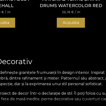
EHALL
DRUMS WATERCOLOR RED
8
€
/ m
36,18
€
/ m
uista
Acquista
Decorativ
efinește granițele frumuseții în design interior. Inspirat d
ă, dintre rafinament și mister. Patternul său abstract,
specție, dar și la exprimarea unui stil personal sofisticat.
roiect de decor într-o declarație de stil. Îl poți folosi cu
u fețe de masă inedite, perne decorative sau cuverturi c
tă de culori atent aleasă, potrivită oricărui interior prem