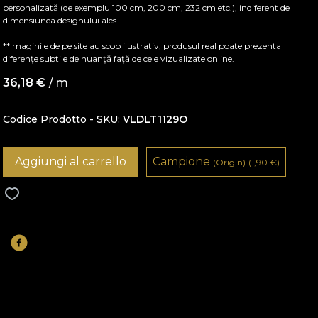
personalizată (de exemplu 100 cm, 200 cm, 232 cm etc.), indiferent de
dimensiunea designului ales.
**Imaginile de pe site au scop ilustrativ, produsul real poate prezenta
diferențe subtile de nuanță față de cele vizualizate online.
36,18
€
/ m
Codice Prodotto - SKU
VLDLT1129O
Aggiungi al carrello
Campione
(Origin)
(1,90
€
)