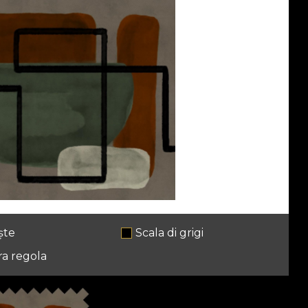
ște
Scala di grigi
ra regola