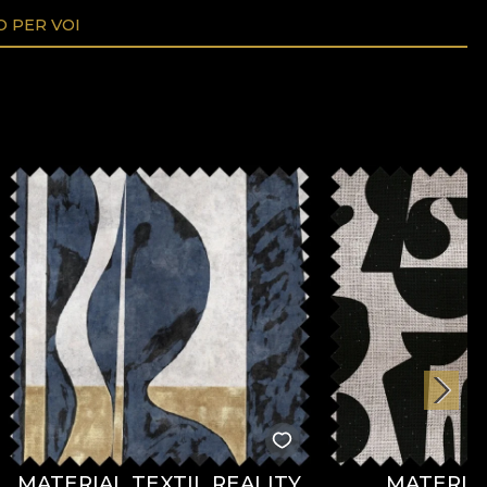
O PER VOI
MATERIAL TEXTIL REALITY
MATERIAL