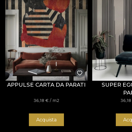
amenajare. Este certificat
OEKO-TEX Standard 100
ș
Cu o lățime de
142 ± 3 cm
, VELVET oferă o bună rezi
scămoșare, frecare umedă și uscată, precum și prin conf
Tip:
material tricotat
Compoziție:
100% PES
Greutate:
300 g/mp ± 5%
Lățime:
142 ± 3 cm
Proprietăți:
Water Repellent, Fire Retardant
Certificări:
OEKO-TEX Standard 100, REACH
Rezistență la abraziune:
60.000 rubs
APPULSE CARTA DA PARATI
SUPER EG
Întreținere:
spălare la 30°C, călcare la temperatură red
PA
36,18
€
/ m2
36,1
Material ORIGIN
Acquista
Acq
ORIGIN este un material textil țesut, cu aspect elegant
Compoziția sa este 100% poliester, iar greutatea de 240 g