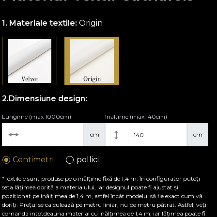
Materiale textile:
Origin
Dimensiune design:
Lungime (max 1000cm)
Inaltime (max 140cm)
cm
cm
Centimetri
pollici
*Textilele sunt produse pe o înălțime fixă de 1,4 m. În configurator puteți
seta lățimea dorită a materialului, iar designul poate fi ajustat și
poziționat pe înălțimea de 1,4 m, astfel încât modelul să fie exact cum vă
doriți. Prețul se calculează pe metru liniar, nu pe metru pătrat. Astfel, veți
comanda întotdeauna material cu înălțimea de 1,4 m, iar lățimea poate fi