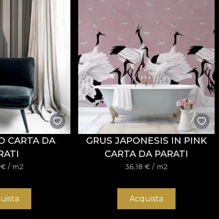
i
REACH
.
stență la uzură, având
60.000 rubs
la testul de abraziun
ormitatea la testul de inflamabilitate tip țigară.
O CARTA DA
GRUS JAPONESIS IN PINK
usă, fără înălbire, fără stoarcere prin răsucire, fără usc
RATI
CARTA DA PARATI
8
€
/ m2
36,18
€
/ m2
uista
Acquista
 și structură rezistentă, potrivit pentru proiecte de amena
/mp oferă un echilibru foarte bun între flexibilitate, stab