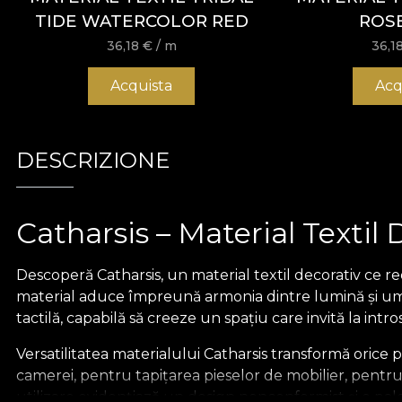
TIDE WATERCOLOR RED
ROS
36,18
€
/ m
36,1
Acquista
Acq
DESCRIZIONE
Catharsis – Material Textil 
Descoperă Catharsis, un material textil decorativ ce red
material aduce împreună armonia dintre lumină și umbr
tactilă, capabilă să creeze un spațiu care invită la intro
Versatilitatea materialului Catharsis transformă orice p
camerei, pentru tapițarea pieselor de mobilier, pentr
utilizare evidențiază un design nonconformist și o pale