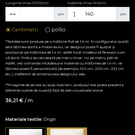
Lungime (max 1000cm)
Inaltime (max 140cm)
cm
cm
Centimetri
pollici
*Textilele sunt produse pe o înălțime fixă de 1,4 m. În configurator puteți
seta lățimea dorită a materialului, iar designul poate fi ajustat și
poziționat pe înălțimea de 1,4 m, astfel încât modelul să fie exact cum
vă doriți. Prețul se calculează pe metru liniar, nu pe metru pătrat.
Astfel, veți comanda întotdeauna material cu înălțimea de 1,4 m, iar
lățimea poate fi personalizată (de exemplu 100 cm, 200 cm, 232 cm
etc.), indiferent de dimensiunea designului ales.
**Imaginile de pe site au scop ilustrativ, produsul real poate prezenta
diferențe subtile de nuanță față de cele vizualizate online.
36,21
€
/ m
Materiale textile:
Origin