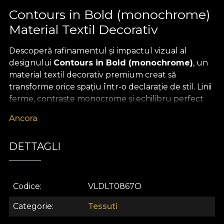
Contours in Bold (monochrome)
Material Textil Decorativ
Descoperă rafinamentul și impactul vizual al
designului
Contours in Bold (monochrome)
, un
material textil decorativ premium creat să
transforme orice spațiu într-o declarație de stil. Linii
ferme, contraste monocrome și echilibru perfect
între artă și design contemporan – acest model
Ancora
inspiră o estetică minimalistă, modernă și sofisticată,
aducând o notă distinctă fiecărui colț de interior.
DETTAGLI
Versatilitatea acestui
material textil premium
îl
recomandă pentru o varietate de utilizări în design
interior: de la draperii statement care dau
Codice
VLDLT0867O
profunzime încăperii, la tapițarea pieselor de
mobilier, crearea de perne decorative elegante,
Categorie
Tessuti
cuverturi sau fețe de masă cu personalitate.