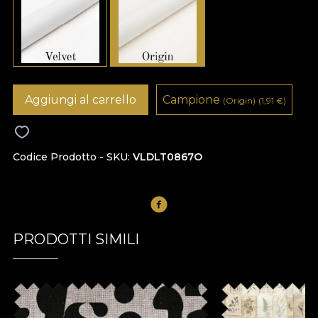
Aggiungi al carrello
Campione
(Origin)
(1,91
€
)
Codice Prodotto - SKU
VLDLT0867O
PRODOTTI SIMILI