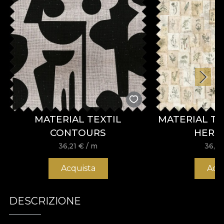
MATERIAL TEXTIL
MATERIAL TE
CONTOURS
HERB
36,21
€
/ m
36,2
Acquista
Acq
DESCRIZIONE