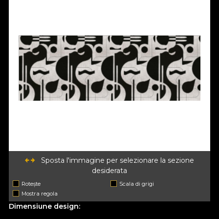
Sposta l'immagine per selezionare la sezione
desiderata
Rotește
Scala di grigi
Mostra regola
Dimensiune design: