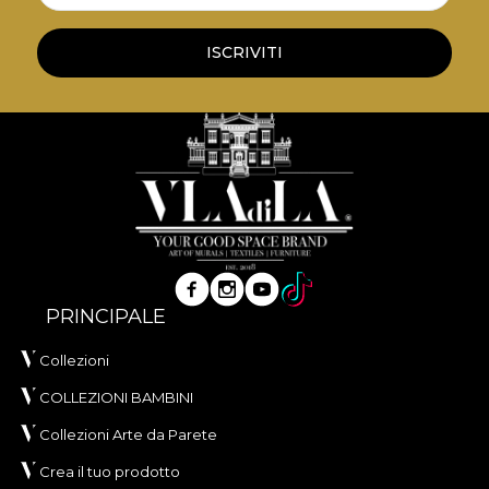
și aspect sofisticat, conceput pentru interioare în
care confortul tactil și eleganța vizuală sunt
ISCRIVITI
esențiale. Realizat din
100% poliester
, acest
material are o greutate de
300 g/mp
, ceea ce îi
oferă consistență și o prezență vizuală bogată.
Materialul are tratament
Water Repellent
și
proprietăți
Fire Retardant
, fiind potrivit atât
pentru utilizare rezidențială, cât și pentru proiecte
profesionale de amenajare. Este certificat
OEKO-
TEX Standard 100
și
REACH
.
Cu o lățime de
142 ± 3 cm
, VELVET oferă o bună
PRINCIPALE
rezistență la uzură, având
60.000 rubs
la testul de
abraziune. Se evidențiază și prin comportament
Collezioni
bun la scămoșare, frecare umedă și uscată, precum
COLLEZIONI BAMBINI
și prin conformitatea la testul de inflamabilitate tip
Collezioni Arte da Parete
țigară.
Crea il tuo prodotto
Tip:
material tricotat