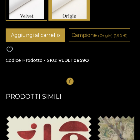
Aggiungi al carrello
Campione
(Origin)
(1,90
€
)
Codice Prodotto - SKU
VLDLT0859O
PRODOTTI SIMILI