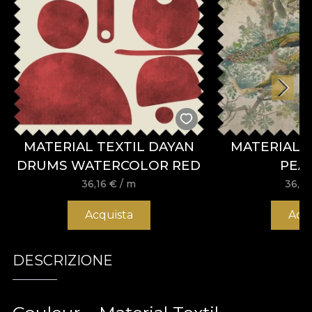
MATERIAL TEXTIL DAYAN
MATERIAL 
DRUMS WATERCOLOR RED
PEA
36,16
€
/ m
36,1
Acquista
Acq
DESCRIZIONE