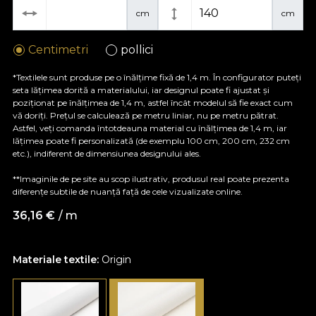
cm
cm
Centimetri
pollici
*Textilele sunt produse pe o înălțime fixă de 1,4 m. În configurator puteți
seta lățimea dorită a materialului, iar designul poate fi ajustat și
poziționat pe înălțimea de 1,4 m, astfel încât modelul să fie exact cum
vă doriți. Prețul se calculează pe metru liniar, nu pe metru pătrat.
Astfel, veți comanda întotdeauna material cu înălțimea de 1,4 m, iar
lățimea poate fi personalizată (de exemplu 100 cm, 200 cm, 232 cm
etc.), indiferent de dimensiunea designului ales.
**Imaginile de pe site au scop ilustrativ, produsul real poate prezenta
diferențe subtile de nuanță față de cele vizualizate online.
36,16
€
/ m
Materiale textile:
Origin