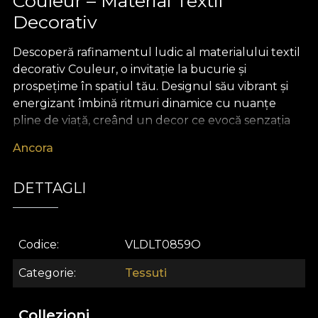
Couleur – Material Textil
Decorativ
Descoperă rafinamentul ludic al materialului textil
decorativ Couleur, o invitație la bucurie și
prospețime în spațiul tău. Designul său vibrant și
energizant îmbină ritmuri dinamice cu nuanțe
pline de viață, creând un decor ce evocă senzația
verii eterne. Patternul modern, compus din forme
Ancora
geometrice colorate, insuflă optimism,
spontaneitate și un spirit tineresc oricărui interior,
DETTAGLI
transformând fiecare cameră într-un univers
personalizat plin de veselie și inspirație.
Materialul textil premium Couleur se dovedește
Codice
VLDLT0859O
excepțional de versatil și ușor de integrat în orice
proiect de design interior. Poate fi transformat cu
Categorie
Tessuti
ușurință în draperii care animă încăperea, tapițerii
de mobilier statement, perne decorative ce aduc
Collezioni