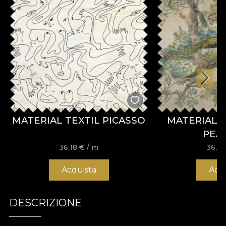
MATERIAL TEXTIL PICASSO
MATERIAL 
PEA
36,18
€
/ m
36,1
Acquista
Acq
DESCRIZIONE