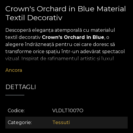
Crown's Orchard in Blue Material
Textil Decorativ
Descoperă eleganța atemporală cu materialul
textil decorativ
Crown's Orchard in Blue
, o
alegere îndrăzneață pentru cei care doresc să
transforme orice spațiu într-un adevărat spectacol
vizual. Inspirat de rafinamentul artistic și luxul
discret al operelor de designer, acest model se
Ancora
remarcă printr-un pattern sofisticat, amplu, ce
evocă noblețea grădinilor regale. Nuantele adânci
DETTAGLI
de albastru, completate de accente subtile și
detalii grafice desenate cu măiestrie, aduc o notă
de distincție și modernitate fiecărui decor.
Codice
VLDLT1007O
Versatilitatea acestui material textil premium îl
recomandă pentru o multitudine de aplicații în
Categorie
Tessuti
designul interior. Fie că alegi să confecționezi