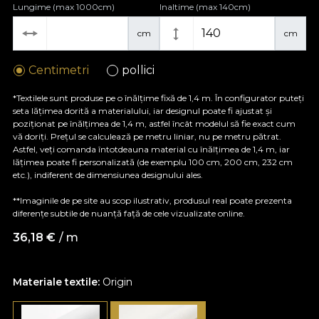
Lungime (max 1000cm)
Inaltime (max 140cm)
cm
cm
Centimetri
pollici
*Textilele sunt produse pe o înălțime fixă de 1,4 m. În configurator puteți
seta lățimea dorită a materialului, iar designul poate fi ajustat și
poziționat pe înălțimea de 1,4 m, astfel încât modelul să fie exact cum
vă doriți. Prețul se calculează pe metru liniar, nu pe metru pătrat.
Astfel, veți comanda întotdeauna material cu înălțimea de 1,4 m, iar
lățimea poate fi personalizată (de exemplu 100 cm, 200 cm, 232 cm
etc.), indiferent de dimensiunea designului ales.
**Imaginile de pe site au scop ilustrativ, produsul real poate prezenta
diferențe subtile de nuanță față de cele vizualizate online.
36,18
€
/ m
Materiale textile:
Origin