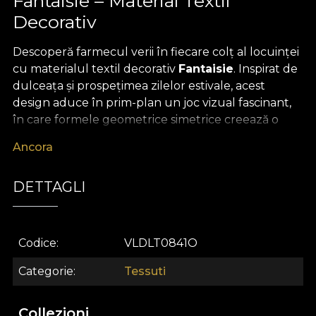
Fantaisie – Material Textil
Decorativ
Descoperă farmecul verii în fiecare colț al locuinței
cu materialul textil decorativ
Fantaisie
. Inspirat de
dulceața și prospețimea zilelor estivale, acest
design aduce în prim-plan un joc vizual fascinant,
în care formele geometrice simetrice creează o
atmosferă armonioasă și echilibrată. Paleta
Ancora
cromatică delicată, cu bej pastelat pe fundal și
accente vibrante de albastru și portocaliu, evocă
DETTAGLI
amintiri de pe plajă, ceruri senine și momente pline
de bucurie sub razele soarelui. Oricare ar fi spațiul
pe care vrei să îl transformi, Fantaisie promite un
decor plin de rafinament și energie pozitivă.
Codice
VLDLT0841O
Materialul textil premium Fantaisie se remarcă prin
Categorie
Tessuti
versatilitate excepțională, fiind alegerea ideală
pentru a crea draperii vii și elegante, a
Collezioni