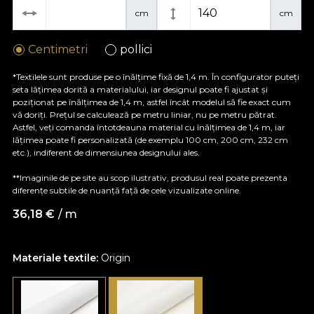
cm
cm
Centimetri
pollici
*Textilele sunt produse pe o înălțime fixă de 1,4 m. În configurator puteți
seta lățimea dorită a materialului, iar designul poate fi ajustat și
poziționat pe înălțimea de 1,4 m, astfel încât modelul să fie exact cum
vă doriți. Prețul se calculează pe metru liniar, nu pe metru pătrat.
Astfel, veți comanda întotdeauna material cu înălțimea de 1,4 m, iar
lățimea poate fi personalizată (de exemplu 100 cm, 200 cm, 232 cm
etc.), indiferent de dimensiunea designului ales.
**Imaginile de pe site au scop ilustrativ, produsul real poate prezenta
diferențe subtile de nuanță față de cele vizualizate online.
36,18
€
/ m
Materiale textile:
Origin