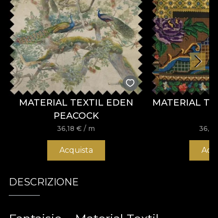
MATERIAL TEXTIL EDEN
MATERIAL TE
PEACOCK
36,18
€
/ m
36,1
Acquista
Acq
DESCRIZIONE