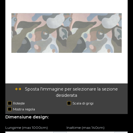
Sposta l'immagine per selezionare la sezione
desiderata
Rotește
Scala di grigi
Mostra regola
Dimensiune design:
Lungime (max 1000cm)
Inaltime (max 140cm)