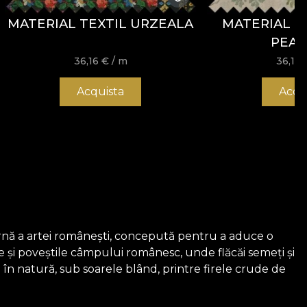
MATERIAL TEXTIL URZEALA
MATERIAL T
PEA
36,16
€
/ m
36,16
Acquista
Acqu
rnă a artei românești, concepută pentru a aduce o
le și poveștile câmpului românesc, unde flăcăi semeți și
 în natură, sub soarele blând, printre firele crude de