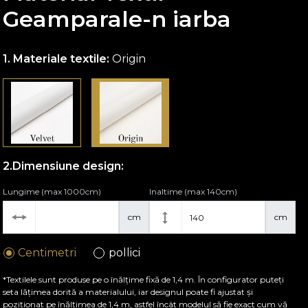
Geamparale-n iarba
Materiale textile:
Origin
Dimensiune design:
Lungime (max 1000cm)
Inaltime (max 140cm)
cm
cm
Centimetri
pollici
*Textilele sunt produse pe o înălțime fixă de 1,4 m. În configurator puteți
seta lățimea dorită a materialului, iar designul poate fi ajustat și
poziționat pe înălțimea de 1,4 m, astfel încât modelul să fie exact cum vă