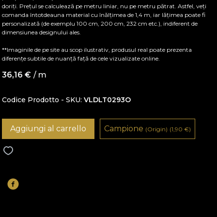
doriți. Prețul se calculează pe metru liniar, nu pe metru pătrat. Astfel, veți
comanda întotdeauna material cu înălțimea de 1,4 m, iar lățimea poate fi
personalizată (de exemplu 100 cm, 200 cm, 232 cm etc.), indiferent de
dimensiunea designului ales.
**Imaginile de pe site au scop ilustrativ, produsul real poate prezenta
diferențe subtile de nuanță față de cele vizualizate online.
36,16
€
/ m
Codice Prodotto - SKU
VLDLT0293O
Aggiungi al carrello
Campione
(Origin)
(1,90
€
)