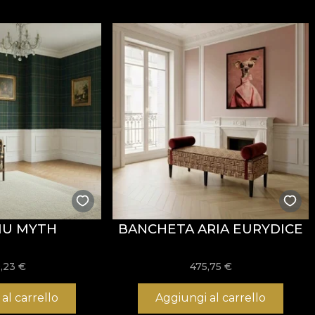
300 g/mp
, ceea ce îi oferă consistență și o prezență vizu
ăți
Fire Retardant
, fiind potrivit atât pentru utilizare r
i
REACH
.
stență la uzură, având
60.000 rubs
la testul de abraziun
ormitatea la testul de inflamabilitate tip țigară.
IU MYTH
BANCHETA ARIA EURYDICE
usă, fără înălbire, fără stoarcere prin răsucire, fără usc
,23
€
475,75
€
al carrello
Aggiungi al carrello