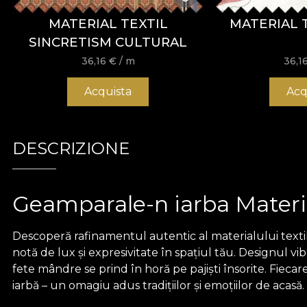
MATERIAL TEXTIL
MATERIAL 
SINCRETISM CULTURAL
36,16
€
/ m
36,1
Acquista
Acq
DESCRIZIONE
Geamparale-n iarba Materia
Descoperă rafinamentul autentic al materialului texti
notă de lux și expresivitate în spațiul tău. Designul v
fete mândre se prind în horă pe pajiști însorite. Fieca
iarbă – un omagiu adus tradițiilor și emoțiilor de acasă.