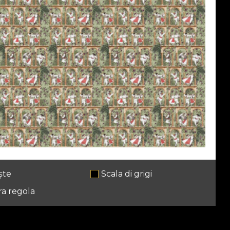
ște
Scala di grigi
ra regola