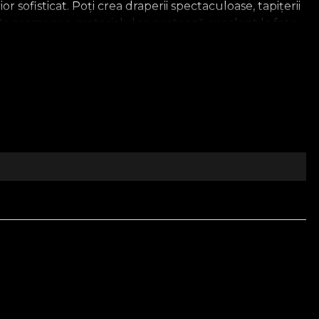
 sofisticat. Poți crea draperii spectaculoase, tapițerii
. De asemenea, materialul se pretează excelent la fețe
mânesc. Fiecare piesă din această colecție este creată
tului românesc. Colecția devine astfel o incursiune
r elegante
atură
asă
colț al casei respiră autenticitate. Descoperă colecția
tul tactil și eleganța vizuală sunt esențiale. Realizat