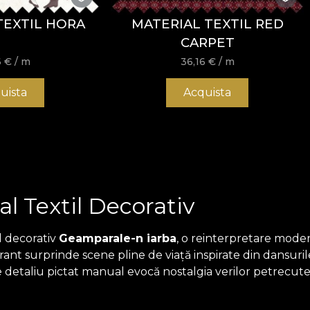
TEXTIL HORA
MATERIAL TEXTIL RED
CARPET
6
€
/ m
36,16
€
/ m
uista
Acquista
l Textil Decorativ
l decorativ
Geamparale-n iarba
, o reinterpretare mode
ibrant surprinde scene pline de viață inspirate din dansuri
re detaliu pictat manual evocă nostalgia verilor petrecute