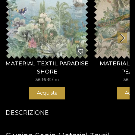
MATERIAL TEXTIL PARADISE
MATERIAL 
SHORE
PEA
36,16
€
/ m
36,1
Acquista
Acq
DESCRIZIONE