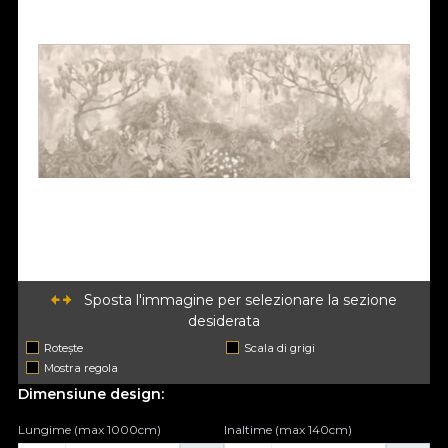
Sposta l'immagine per selezionare la sezione
desiderata
Rotește
Scala di grigi
Mostra regola
Dimensiune design:
Lungime (max 1000cm)
Inaltime (max 140cm)