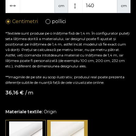
cm
cm
Centimetri
pollici
*Textilele sunt produse pe o înălțime fixă de 1,4 m. În configurator puteți
seta lățimea dorită a materialului, iar designul poate fi ajustat și
poziționat pe înălțimea de 1,4 m, astfel încât modelul să fie exact cum
vă doriți. Prețul se calculează pe metru liniar, nu pe metru pătrat.
Astfel, veți comanda întotdeauna material cu înălțimea de 1,4 m, iar
lățimea poate fi personalizată (de exemplu 100 cm, 200 cm, 232 cm
etc.), indiferent de dimensiunea designului ales.
**Imaginile de pe site au scop ilustrativ, produsul real poate prezenta
diferențe subtile de nuanță față de cele vizualizate online.
36,16
€
/ m
Materiale textile:
Origin