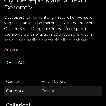
Glycine Sepia Material Textil
Decorativ
Descoperă rafinamentul și misterul universului
vegetal transpus pe material textil decorativ cu
Glycine Sepia. Designul său evocă eleganța
atemporală a unei grădini sălbatice surprinse în
sepia, unde florile delicate de glicină coboară
grațios printre frunze și ramuri unduitoare. Paleta
Ancora
subtilă de nuanțe calde și profunde conferă o notă
nostalgică, transformând orice spațiu într-un colț
DETTAGLI
de natură enigmatică, plin de armonie și poezie
vizuală.
Versatilitatea acestui material textil premium îl face
Codice
VLDLT0775O
companionul ideal pentru proiecte de design
interior sofisticate. Poate îmbrăca ferestrele ca
Categorie
Tessuti
draperii spectaculoase, poate adăuga o notă
exclusivistă tapițeriei mobilierului sau poate deveni
Collezioni