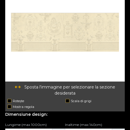
Sposta l'immagine per selezionare la sezione
desiderata
Rotește
Scala di grigi
Mostra regola
Dimensiune design:
Lungime (max 1000cm)
Inaltime (max 140cm)