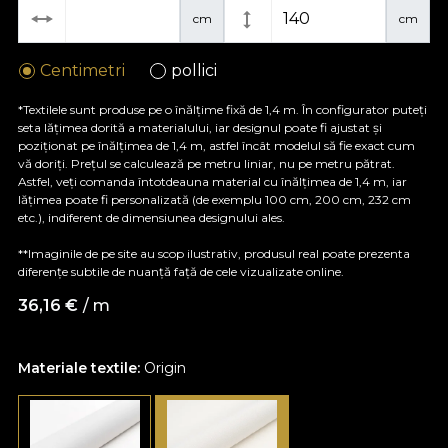
cm
cm
Centimetri
pollici
*Textilele sunt produse pe o înălțime fixă de 1,4 m. În configurator puteți
seta lățimea dorită a materialului, iar designul poate fi ajustat și
poziționat pe înălțimea de 1,4 m, astfel încât modelul să fie exact cum
vă doriți. Prețul se calculează pe metru liniar, nu pe metru pătrat.
Astfel, veți comanda întotdeauna material cu înălțimea de 1,4 m, iar
lățimea poate fi personalizată (de exemplu 100 cm, 200 cm, 232 cm
etc.), indiferent de dimensiunea designului ales.
**Imaginile de pe site au scop ilustrativ, produsul real poate prezenta
diferențe subtile de nuanță față de cele vizualizate online.
36,16
€
/ m
Materiale textile:
Origin