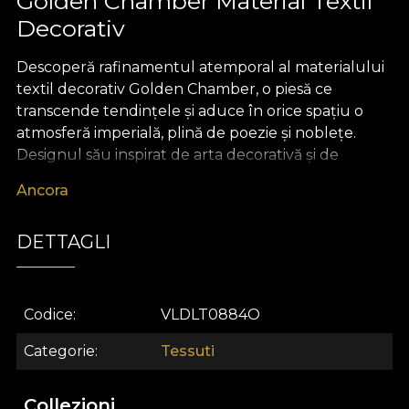
Golden Chamber Material Textil
Decorativ
Descoperă rafinamentul atemporal al materialului
textil decorativ Golden Chamber, o piesă ce
transcende tendințele și aduce în orice spațiu o
atmosferă imperială, plină de poezie și noblețe.
Designul său inspirat de arta decorativă și de
valorile sufletești reinterpretează luxul într-o
Ancora
manieră subtilă, cu detalii picturale delicate, ce
evocă măiestria traiului frumos și autentic. Fiecare
DETTAGLI
element vizual din acest material textil premium
pare a spune o poveste despre grandoare, har și
eleganță, transformând decorul într-un univers de
inspirație și rafinament.
Codice
VLDLT0884O
Golden Chamber se remarcă prin versatilitatea sa
Categorie
Tessuti
excepțională, fiind ideal pentru o varietate de
proiecte de design interior. Poate fi utilizat cu
Collezioni