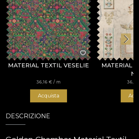
MATERIAL TEXTIL VESELIE
MATERIAL T
N
36,16
€
/ m
36,1
Acquista
Acq
DESCRIZIONE