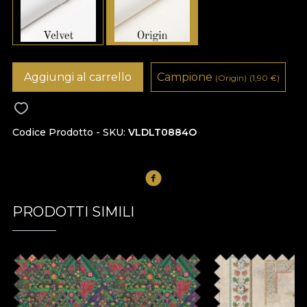
Aggiungi al carrello
Campione
(Origin)
(1,90
€
)
Codice Prodotto - SKU
VLDLT0884O
PRODOTTI SIMILI