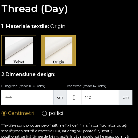
Thread (Day)
Materiale textile:
Origin
Dimensiune design:
Lungime (max 1000cm)
Inaltime (max 140cm)
cm
cm
Centimetri
pollici
*Textilele sunt produse pe o înălțime fixă de 1,4 m. În configurator puteți
seta lățimea dorită a materialului, iar designul poate fi ajustat și
poziționat pe înălțimea de 1,4 m, astfel încât modelul să fie exact cum vă