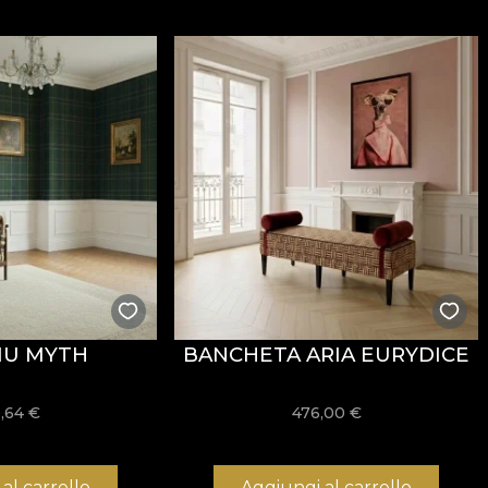
300 g/mp
, ceea ce îi oferă consistență și o prezență vizu
ăți
Fire Retardant
, fiind potrivit atât pentru utilizare r
i
REACH
.
stență la uzură, având
60.000 rubs
la testul de abraziun
ormitatea la testul de inflamabilitate tip țigară.
IU MYTH
BANCHETA ARIA EURYDICE
usă, fără înălbire, fără stoarcere prin răsucire, fără usc
,64
€
476,00
€
al carrello
Aggiungi al carrello