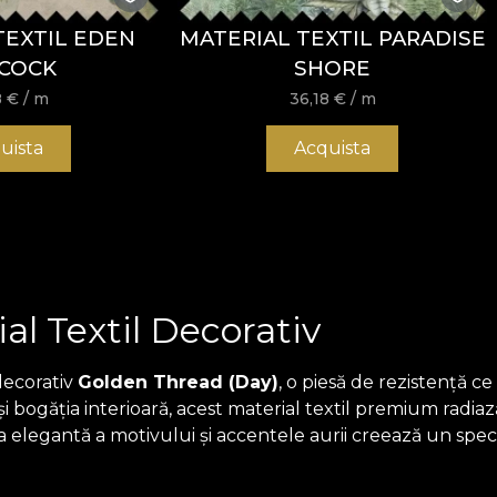
TEXTIL EDEN
MATERIAL TEXTIL PARADISE
COCK
SHORE
8
€
/ m
36,18
€
/ m
uista
Acquista
al Textil Decorativ
decorativ
Golden Thread (Day)
, o piesă de rezistență c
 bogăția interioară, acest material textil premium radiază 
linia elegantă a motivului și accentele aurii creează un sp