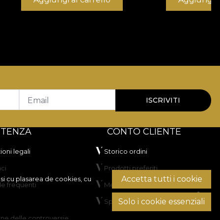
jare care cer atât estetică, cât și funcționalitate.
ilitate și rezistență în utilizare.
pentru spații rezidențiale și proiecte HoReCa sau
H
.
000 rubs
, ceea ce îl recomandă pentru tapițerie
ii la lumină artificială și a trecut testul de
Email
ISCRIVITI
STENZA
CONTO CLIENTE
oni legali
Storico ordini
ci
Prodotti preferiti
Accetta tutti i cookie
si cu plasarea de cookies, cu
 frequenti
Metodi di pagamento
Solo i cookie essenziali
Spedizione e resi
are în tambur, fără curățare chimică.
one delle controversie