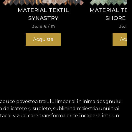
MATERIAL TEXTIL
MATERIAL TEX
SYNASTRY
SHORE (
36,18
€
/ m
36,18
Acquista
Acqu
e aduce povestea traiului imperial în inima designului
delicatețe și suplețe, subliniind maiestria unui trai
ectacol vizual care transformă orice încăpere într-un