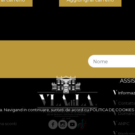
 și structură rezistentă, potrivit pentru proiecte de amena
/mp oferă un echilibru foarte bun între flexibilitate, stab
t
și proprietăți
Fire Retardant
, fiind o alegere potrivită 
 plus, este certificat
OEKO-TEX Standard 100
și
REAC
remarcă prin rezistență foarte bună la abraziune, de
100.
e bune la frecare umedă și uscată, stabilitate bună a culor
Nome
ASSI
Informazi
Contatta
ita. Navigand in continuare, sunteti de acord cu
POLITICA DE COOKIES
Domande
a sconti
ANPC
usă, fără înălbire, fără stoarcere prin răsucire, fără usc
Risoluzi