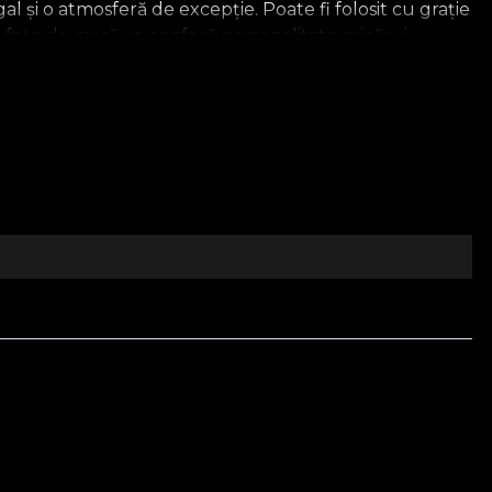
al și o atmosferă de excepție. Poate fi folosit cu grație
 fețe de masă ce conferă personalitate oricărui
e spectaculozitate și evadare din cotidian.
in arta manuscriselor antice – se îmbină armonios,
ate.
, disponibil pe vladila.ro. Inspiră-te din universul House
tul tactil și eleganța vizuală sunt esențiale. Realizat