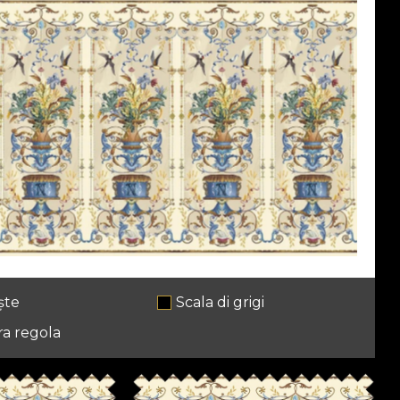
ște
Scala di grigi
ra regola