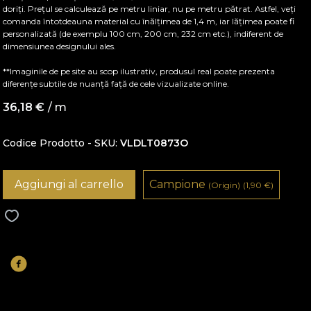
doriți. Prețul se calculează pe metru liniar, nu pe metru pătrat. Astfel, veți
comanda întotdeauna material cu înălțimea de 1,4 m, iar lățimea poate fi
personalizată (de exemplu 100 cm, 200 cm, 232 cm etc.), indiferent de
dimensiunea designului ales.
**Imaginile de pe site au scop ilustrativ, produsul real poate prezenta
diferențe subtile de nuanță față de cele vizualizate online.
36,18
€
/ m
Codice Prodotto - SKU
VLDLT0873O
Aggiungi al carrello
Campione
(Origin)
(1,90
€
)