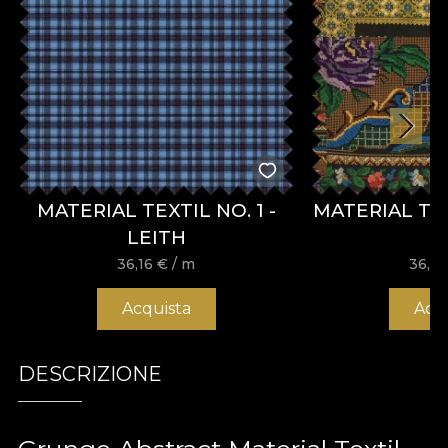
MATERIAL TEXTIL NO. 1 -
MATERIAL TE
LEITH
36,16
€
/ m
36,1
Acquista
Acq
DESCRIZIONE