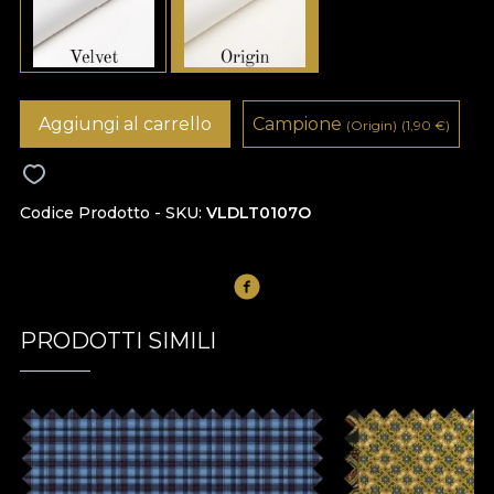
Aggiungi al carrello
Campione
(Origin)
(1,90
€
)
Codice Prodotto - SKU
VLDLT0107O
PRODOTTI SIMILI