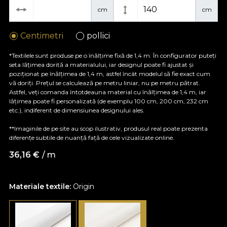
cm
cm
Centimetri
pollici
*Textilele sunt produse pe o înălțime fixă de 1,4 m. În configurator puteți
seta lățimea dorită a materialului, iar designul poate fi ajustat și
poziționat pe înălțimea de 1,4 m, astfel încât modelul să fie exact cum
vă doriți. Prețul se calculează pe metru liniar, nu pe metru pătrat.
Astfel, veți comanda întotdeauna material cu înălțimea de 1,4 m, iar
lățimea poate fi personalizată (de exemplu 100 cm, 200 cm, 232 cm
etc.), indiferent de dimensiunea designului ales.
**Imaginile de pe site au scop ilustrativ, produsul real poate prezenta
diferențe subtile de nuanță față de cele vizualizate online.
36,16
€
/ m
Materiale textile:
Origin