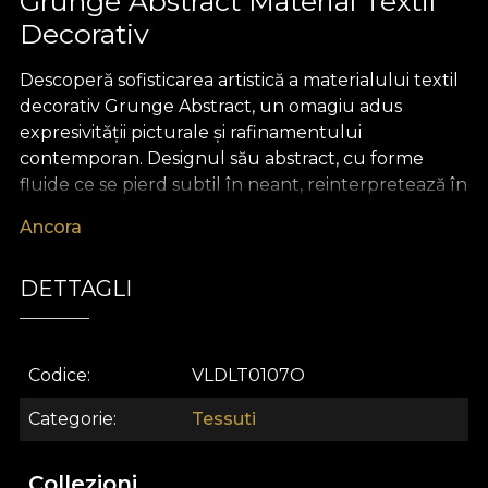
Grunge Abstract Material Textil
Decorativ
Descoperă sofisticarea artistică a materialului textil
decorativ Grunge Abstract, un omagiu adus
expresivității picturale și rafinamentului
contemporan. Designul său abstract, cu forme
fluide ce se pierd subtil în neant, reinterpretează în
mod unic estetica grunge într-o manieră delicată și
Ancora
modernă. Cromatica pastelată, cu nuanțe pudrate
și accente diafane, conferă un aer misterios, plin de
DETTAGLI
eleganță și feminitate, aducând o notă de optimism
și serenitate oricărui ambient.
Materialul textil premium Grunge Abstract
Codice
VLDLT0107O
impresionează prin versatilitate, fiind alegerea
perfectă pentru cei care caută să redefinească
Categorie
Tessuti
designul interior. Poate fi transformat cu ușurință
în draperii statement, huse de mobilier ce devin
Collezioni