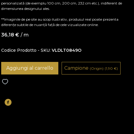
personalizată (de exemplu 100 cm, 200 cm, 232 cm etc.), indiferent de
dimensiunea designului ales.
**Imaginile de pe site au scop ilustrativ, produsul real poate prezenta
diferențe subtile de nuanță față de cele vizualizate online.
36,18
€
/ m
Codice Prodotto - SKU
VLDLT0849O
Aggiungi al carrello
Campione
(Origin)
(1,90
€
)