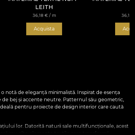
LEITH
36,18
€
/ m
36,18
Acquista
Acqu
 o notă de eleganță minimalistă. Inspirat de esența
de de bej și accente neutre. Patternul său geometric,
 ideală pentru proiecte de design interior care caută
țiului lor. Datorită naturii sale multifuncționale, acest
 masă sau alte elemente textile care transformă