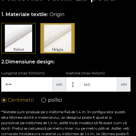
Materiale textile:
Origin
Dimensiune design:
Lungime (max 1000cm)
Inaltime (max 140cm)
cm
cm
Centimetri
pollici
*Textilele sunt produse pe o înălțime fixă de 1,4 m. În configurator puteți
seta lățimea dorită a materialului, iar designul poate fi ajustat și
poziționat pe înălțimea de 1,4 m, astfel încât modelul să fie exact cum vă
doriți. Prețul se calculează pe metru liniar, nu pe metru pătrat. Astfel, veți
comanda întotdeauna material cu înălțimea de 1,4 m, iar lățimea poate fi