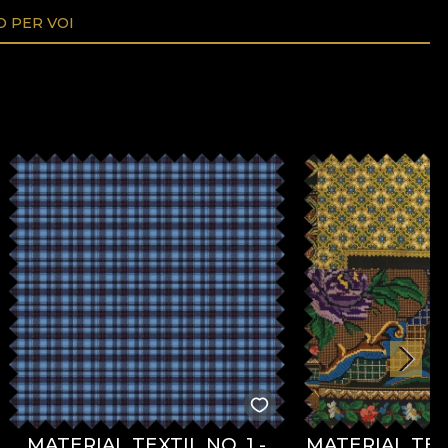
O PER VOI
MATERIAL TEXTIL NO. 1 -
MATERIAL TEX