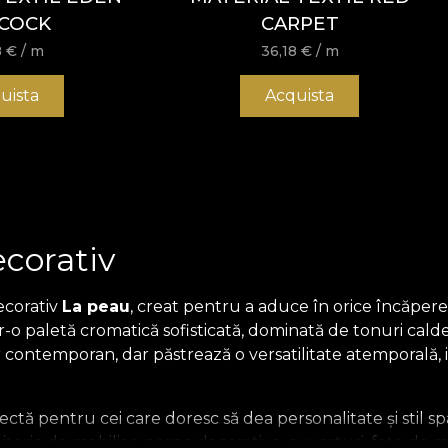
COCK
CARPET
8
€
/ m
36,18
€
/ m
uista
Acquista
ecorativ
ecorativ
La peau
, creat pentru a aduce în orice încăpere
tr-o paletă cromatică sofisticată, dominată de tonuri cal
er contemporan, dar păstrează o versatilitate atemporală,
ctă pentru cei care doresc să dea personalitate și stil spa
apițerie de mobilier, perne decorative, cuverturi, fețe de