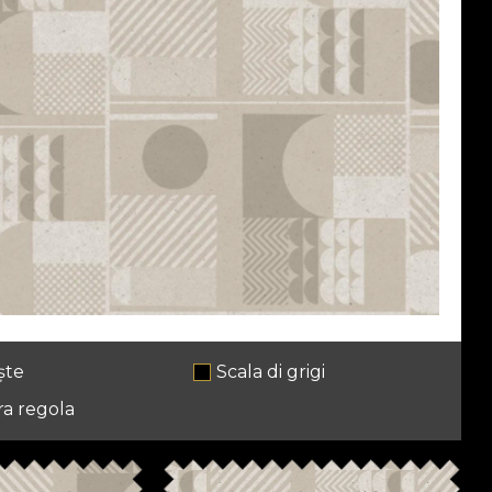
ște
Scala di grigi
ra regola