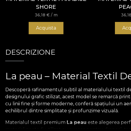
SHORE
PEA
36,18
€
/ m
36,1
Acquista
Acq
DESCRIZIONE
La peau – Material Textil D
Descoperă rafinamentul subtil al materialului textil d
designului grafic stilizat, acest model se remarcă prin
cu linii fine și forme moderne, conferă spațiului un a
echilibrul dintre simplitate și profunzime vizuală.
Materialul textil premium
La peau
este alegerea perfe
material poate fi utilizat cu succes pentru draperii, t