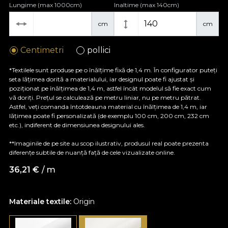
Lungime (max 1000cm)
Inaltime (max 140cm)
cm
cm
Centimetri
pollici
*Textilele sunt produse pe o înălțime fixă de 1,4 m. În configurator puteți
seta lățimea dorită a materialului, iar designul poate fi ajustat și
poziționat pe înălțimea de 1,4 m, astfel încât modelul să fie exact cum
vă doriți. Prețul se calculează pe metru liniar, nu pe metru pătrat.
Astfel, veți comanda întotdeauna material cu înălțimea de 1,4 m, iar
lățimea poate fi personalizată (de exemplu 100 cm, 200 cm, 232 cm
etc.), indiferent de dimensiunea designului ales.
**Imaginile de pe site au scop ilustrativ, produsul real poate prezenta
diferențe subtile de nuanță față de cele vizualizate online.
36,21
€
/ m
Materiale textile:
Origin