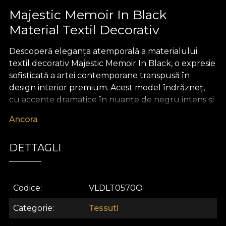
Majestic Memoir In Black
Material Textil Decorativ
Descoperă eleganța atemporală a materialului
textil decorativ Majestic Memoir In Black, o expresie
sofisticată a artei contemporane transpusă în
design interior premium. Acest model îndrăzneț,
cu accente dramatice în nuanțe de negru intens și
detalii artistice, transformă orice spațiu într-un
Ancora
decor de poveste. Fiecare linie și element grafic
creează o impresie vizuală puternică, menită să
DETTAGLI
redefinească atmosfera locuinței tale – o alegere
statement pentru cei care își doresc rafinament
fără compromisuri.
Codice
VLDLT0570O
Versatilitatea acestui material textil premium îl
recomandă pentru o gamă largă de aplicații în
Categorie
Tessuti
amenajările sofisticate: poate fi folosit cu succes