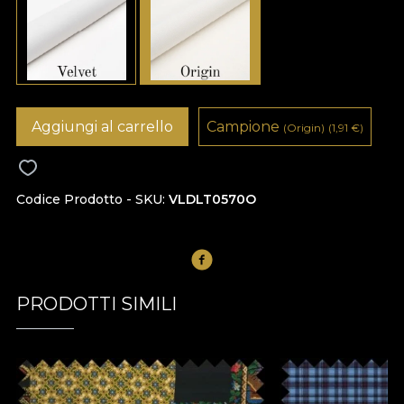
Aggiungi al carrello
Campione
(Origin)
(1,91
€
)
Codice Prodotto - SKU
VLDLT0570O
PRODOTTI SIMILI