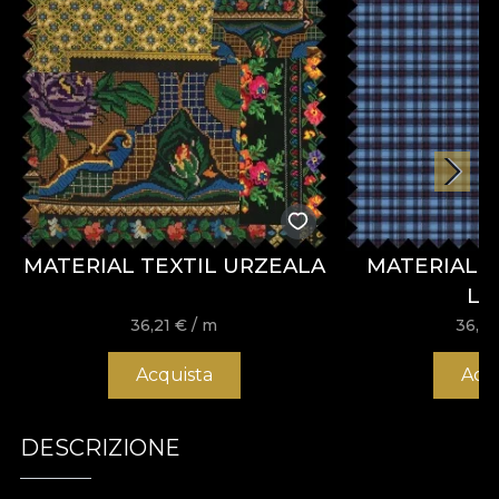
MATERIAL TEXTIL URZEALA
MATERIAL TE
LE
36,21
€
/ m
36,2
Acquista
Acq
DESCRIZIONE