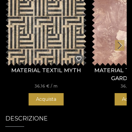
MATERIAL TEXTIL MYTH
MATERIAL T
GARDE
36,16
€
/ m
36,1
Acquista
Acq
DESCRIZIONE