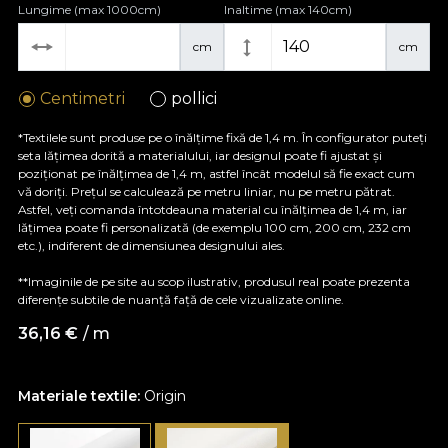
Lungime (max 1000cm)
Inaltime (max 140cm)
cm
cm
Centimetri
pollici
*Textilele sunt produse pe o înălțime fixă de 1,4 m. În configurator puteți
seta lățimea dorită a materialului, iar designul poate fi ajustat și
poziționat pe înălțimea de 1,4 m, astfel încât modelul să fie exact cum
vă doriți. Prețul se calculează pe metru liniar, nu pe metru pătrat.
Astfel, veți comanda întotdeauna material cu înălțimea de 1,4 m, iar
lățimea poate fi personalizată (de exemplu 100 cm, 200 cm, 232 cm
etc.), indiferent de dimensiunea designului ales.
**Imaginile de pe site au scop ilustrativ, produsul real poate prezenta
diferențe subtile de nuanță față de cele vizualizate online.
36,16
€
/ m
Materiale textile:
Origin