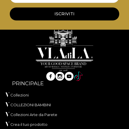
VELVET este un material tricotat cu textură moale
și aspect sofisticat, conceput pentru interioare în
ISCRIVITI
care confortul tactil și eleganța vizuală sunt
esențiale. Realizat din
100% poliester
, acest
material are o greutate de
300 g/mp
, ceea ce îi
oferă consistență și o prezență vizuală bogată.
Materialul are tratament
Water Repellent
și
proprietăți
Fire Retardant
, fiind potrivit atât
pentru utilizare rezidențială, cât și pentru proiecte
profesionale de amenajare. Este certificat
OEKO-
TEX Standard 100
și
REACH
.
PRINCIPALE
Cu o lățime de
142 ± 3 cm
, VELVET oferă o bună
rezistență la uzură, având
60.000 rubs
la testul de
Collezioni
abraziune. Se evidențiază și prin comportament
COLLEZIONI BAMBINI
bun la scămoșare, frecare umedă și uscată, precum
Collezioni Arte da Parete
și prin conformitatea la testul de inflamabilitate tip
țigară.
Crea il tuo prodotto