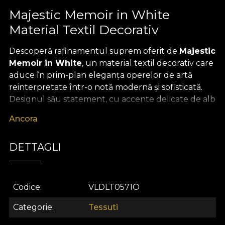
Majestic Memoir in White
Material Textil Decorativ
Descoperă rafinamentul suprem oferit de
Majestic
Memoir in White
, un material textil decorativ care
aduce în prim-plan eleganța operelor de artă
reinterpretate într-o notă modernă și sofisticată.
Designul său statement, cu accente delicate de alb
imaculat și pattern-uri fluide, conferă oricărui
Ancora
spațiu o notă aparte de lux și armonie,
transformând fiecare colț într-o poveste vizuală de
DETTAGLI
neuitat. Motivele ce plutesc subtil pe suprafața
materialului redefinesc noțiunea de confort și
frumusețe în designul interior contemporan.
Codice
VLDLT0571O
Versatilitatea acestui
material textil premium
îl
recomandă pentru o multitudine de proiecte de
Categorie
Tessuti
decor. Poate fi folosit cu succes pentru draperii