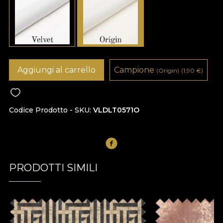
Aggiungi al carrello
Campione
(Origin)
(1,90
€
)
Codice Prodotto - SKU
VLDLT0571O
PRODOTTI SIMILI