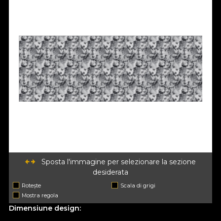
Sposta l'immagine per selezionare la sezione
desiderata
Rotește
Scala di grigi
Mostra regola
Dimensiune design: