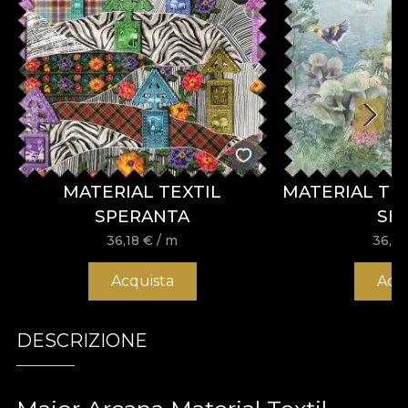
MATERIAL TEXTIL
MATERIAL TE
SPERANTA
SH
36,18
€
/ m
36,1
Acquista
Acq
DESCRIZIONE