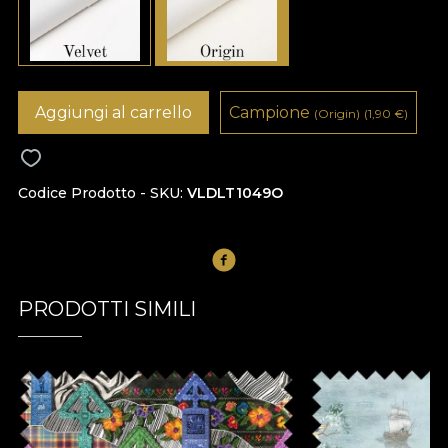
Aggiungi al carrello
Campione
(Origin)
(1,90
€
)
Codice Prodotto - SKU
VLDLT1049O
PRODOTTI SIMILI