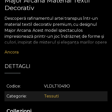
Major Arcana Material Textil
Decorativ
Descoperă rafinamentul artei transpus într-un
material textil decorativ premium, cu designul
Major Arcana. Acest model spectaculos
impresionează printr-un joc îndrăzneț de forme și
culori, inspirat de misterul și eleganța marilor opere
clasice. Imprimeul său statement devine centrul
Ancora
atenției în orice amenajare, oferind o alură
sofisticată și inconfundabilă spațiului tău, fie că
DETTAGLI
preferi accente subtile sau decoruri memorabile.
Fiecare detaliu a fost gândit pentru a redefini
noțiunea de confort și frumusețe în design interior.
Codice
VLDLT1049O
Versatilitatea acestui material textil premium îl
recomandă pentru o multitudine de utilizări în
Categorie
Tessuti
decorul casei. Ideal pentru draperii care filtrează
lumina cu finețe, tapițarea pieselor de mobilier,
Collezioni