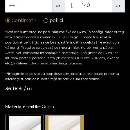
cm
cm
Centimetri
pollici
*Textilele sunt produse pe o înălțime fixă de 1,4 m. În configurator puteți
seta lățimea dorită a materialului, iar designul poate fi ajustat și
poziționat pe înălțimea de 1,4 m, astfel încât modelul să fie exact cum
vă doriți. Prețul se calculează pe metru liniar, nu pe metru pătrat.
Astfel, veți comanda întotdeauna material cu înălțimea de 1,4 m, iar
lățimea poate fi personalizată (de exemplu 100 cm, 200 cm, 232 cm
etc.), indiferent de dimensiunea designului ales.
**Imaginile de pe site au scop ilustrativ, produsul real poate prezenta
diferențe subtile de nuanță față de cele vizualizate online.
36,18
€
/ m
Materiale textile:
Origin