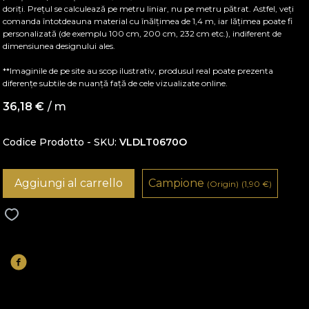
doriți. Prețul se calculează pe metru liniar, nu pe metru pătrat. Astfel, veți
comanda întotdeauna material cu înălțimea de 1,4 m, iar lățimea poate fi
personalizată (de exemplu 100 cm, 200 cm, 232 cm etc.), indiferent de
dimensiunea designului ales.
**Imaginile de pe site au scop ilustrativ, produsul real poate prezenta
diferențe subtile de nuanță față de cele vizualizate online.
36,18
€
/ m
Codice Prodotto - SKU
VLDLT0670O
Aggiungi al carrello
Campione
(Origin)
(1,90
€
)