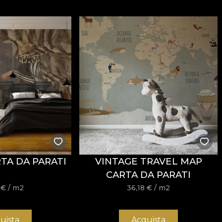
ăți
Fire Retardant
, fiind potrivit atât pentru utilizare r
i
REACH
.
stență la uzură, având
60.000 rubs
la testul de abraziun
ormitatea la testul de inflamabilitate tip țigară.
TA DA PARATI
VINTAGE TRAVEL MAP
usă, fără înălbire, fără stoarcere prin răsucire, fără usc
CARTA DA PARATI
8
€
/ m2
36,18
€
/ m2
uista
Acquista