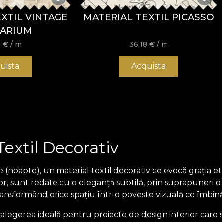
XTIL VINTAGE
MATERIAL TEXTIL PICASSO
ARIUM
8
€
/ m
36,18
€
/ m
uista
Acquista
extil Decorativ
oapte), un material textil decorativ ce evocă grația eter
rilor, sunt redate cu o eleganță subtilă, prin suprapuner
ransformând orice spațiu într-o poveste vizuală ce îmbină
e alegerea ideală pentru proiecte de design interior care so