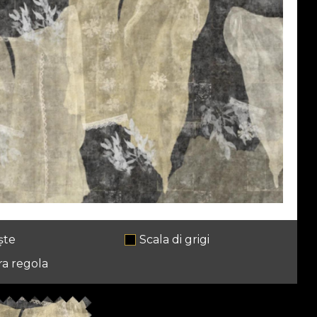
ște
Scala di grigi
ra regola