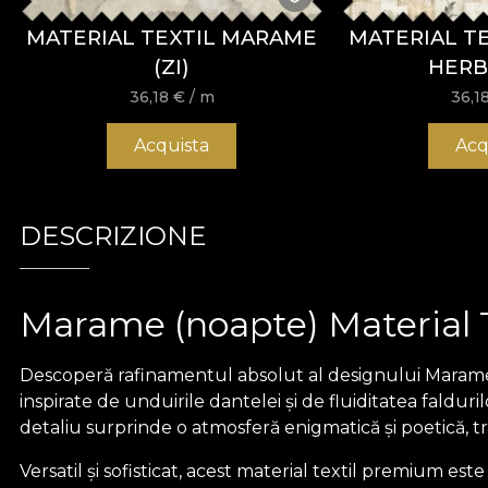
MATERIAL TEXTIL MARAME
MATERIAL TE
(ZI)
HERB
36,18
€
/ m
36,1
Acquista
Acq
DESCRIZIONE
Marame (noapte) Material T
Descoperă rafinamentul absolut al designului Marame (n
inspirate de unduirile dantelei și de fluiditatea faldu
detaliu surprinde o atmosferă enigmatică și poetică, t
Versatil și sofisticat, acest material textil premium est