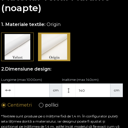
(noapte)
Materiale textile:
Origin
Dimensiune design:
Lungime (max 1000cm)
Inaltime (max 140cm)
cm
cm
Centimetri
pollici
*Textilele sunt produse pe o înălțime fixă de 1,4 m. În configurator puteți
seta lățimea dorită a materialului, iar designul poate fi ajustat și
poziționat pe înălțimea de 1,4 m, astfel încât modelul să fie exact cum vă