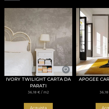
Materialul are tratament
Water Repellent
și propriet
amenajare. Este certificat
OEKO-TEX Standard 100
ș
Cu o lățime de
142 ± 3 cm
, VELVET oferă o bună rezi
scămoșare, frecare umedă și uscată, precum și prin conf
Tip:
material tricotat
Compoziție:
100% PES
Greutate:
300 g/mp ± 5%
Lățime:
142 ± 3 cm
Proprietăți:
Water Repellent, Fire Retardant
Certificări:
OEKO-TEX Standard 100, REACH
Rezistență la abraziune:
60.000 rubs
IVORY TWILIGHT CARTA DA
APOGEE CAR
Întreținere:
spălare la 30°C, călcare la temperatură red
PARATI
36,18
€
/ m2
36,1
Material ORIGIN
Acquista
Acq