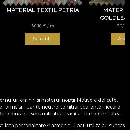
MATERIAL TEXTIL PETRIA
MATERIAL
GOLDLEAF
36,18
€
/ m
36,18
Acquista
Acqu
nului feminin și misterul nopții. Motivele delicate,
i de forme și nuanțe neutre, semitransparente. Fiecare
 inocența cu senzualitatea, tradiția cu modernitatea.
licită personalitate și armonie. Îl poți utiliza cu succes