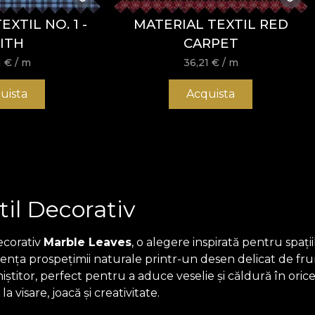
XTIL NO. 1 -
MATERIAL TEXTIL RED
ITH
CARPET
1
€
/ m
36,21
€
/ m
uista
Acquista
til Decorativ
ecorativ
Marble Leaves
, o alegere inspirată pentru spați
nța prospețimii naturale printr-un desen delicat de frun
iștitor, perfect pentru a aduce veselie și căldură în ori
 visare, joacă și creativitate.