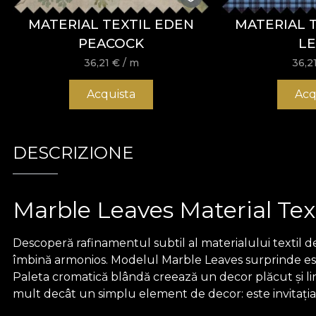
MATERIAL TEXTIL EDEN
MATERIAL TE
PEACOCK
LE
36,21
€
/ m
36,2
Acquista
Acq
DESCRIZIONE
Marble Leaves Material Tex
Descoperă rafinamentul subtil al materialului textil d
îmbină armonios. Modelul Marble Leaves surprinde ese
Paleta cromatică blândă creează un decor plăcut și lin
mult decât un simplu element de decor: este invitația la