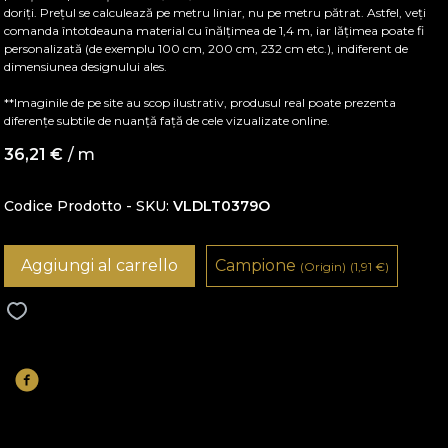
doriți. Prețul se calculează pe metru liniar, nu pe metru pătrat. Astfel, veți
comanda întotdeauna material cu înălțimea de 1,4 m, iar lățimea poate fi
personalizată (de exemplu 100 cm, 200 cm, 232 cm etc.), indiferent de
dimensiunea designului ales.
**Imaginile de pe site au scop ilustrativ, produsul real poate prezenta
diferențe subtile de nuanță față de cele vizualizate online.
36,21
€
/ m
Codice Prodotto - SKU
VLDLT0379O
Aggiungi al carrello
Campione
(Origin)
(1,91
€
)