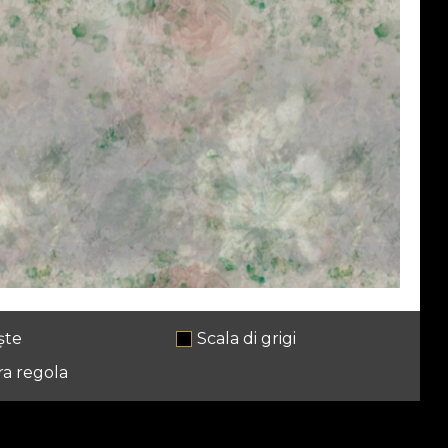
ște
Scala di grigi
ra regola