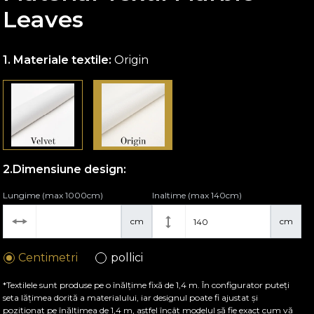
Leaves
Materiale textile:
Origin
Dimensiune design:
Lungime (max 1000cm)
Inaltime (max 140cm)
cm
cm
Centimetri
pollici
*Textilele sunt produse pe o înălțime fixă de 1,4 m. În configurator puteți
seta lățimea dorită a materialului, iar designul poate fi ajustat și
poziționat pe înălțimea de 1,4 m, astfel încât modelul să fie exact cum vă