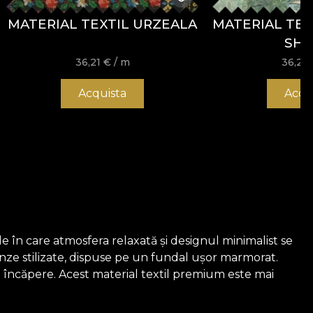
MATERIAL TEXTIL URZEALA
MATERIAL TEX
SH
36,21
€
/ m
36,21
Acquista
Acqu
ile în care atmosfera relaxată și designul minimalist se
ze stilizate, dispuse pe un fundal ușor marmorat.
ce încăpere. Acest material textil premium este mai