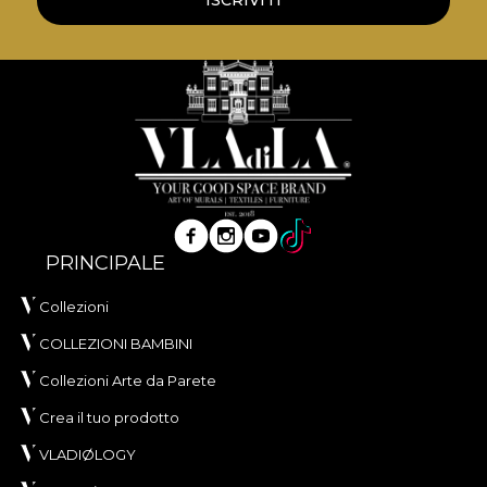
ISCRIVITI
VELVET este un material tricotat cu textură moale
și aspect sofisticat, conceput pentru interioare în
care confortul tactil și eleganța vizuală sunt
esențiale. Realizat din
100% poliester
, acest
material are o greutate de
300 g/mp
, ceea ce îi
oferă consistență și o prezență vizuală bogată.
Materialul are tratament
Water Repellent
și
proprietăți
Fire Retardant
, fiind potrivit atât
pentru utilizare rezidențială, cât și pentru proiecte
PRINCIPALE
profesionale de amenajare. Este certificat
OEKO-
Collezioni
TEX Standard 100
și
REACH
.
COLLEZIONI BAMBINI
Cu o lățime de
142 ± 3 cm
, VELVET oferă o bună
rezistență la uzură, având
60.000 rubs
la testul de
Collezioni Arte da Parete
abraziune. Se evidențiază și prin comportament
Crea il tuo prodotto
bun la scămoșare, frecare umedă și uscată, precum
VLADIØLOGY
și prin conformitatea la testul de inflamabilitate tip
țigară.