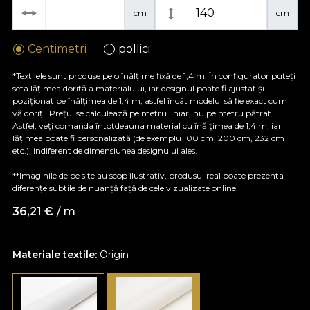
cm
cm
Centimetri
pollici
*Textilele sunt produse pe o înălțime fixă de 1,4 m. În configurator puteți
seta lățimea dorită a materialului, iar designul poate fi ajustat și
poziționat pe înălțimea de 1,4 m, astfel încât modelul să fie exact cum
vă doriți. Prețul se calculează pe metru liniar, nu pe metru pătrat.
Astfel, veți comanda întotdeauna material cu înălțimea de 1,4 m, iar
lățimea poate fi personalizată (de exemplu 100 cm, 200 cm, 232 cm
etc.), indiferent de dimensiunea designului ales.
**Imaginile de pe site au scop ilustrativ, produsul real poate prezenta
diferențe subtile de nuanță față de cele vizualizate online.
36,21
€
/ m
Materiale textile:
Origin