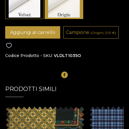
Aggiungi al carrello
Campione
(Origin)
(1,91
€
)
Codice Prodotto - SKU
VLDLT1035O
PRODOTTI SIMILI