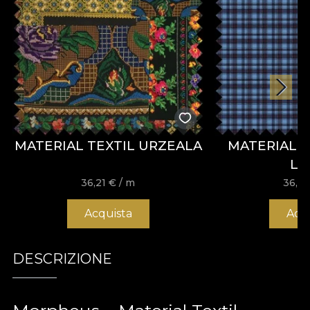
MATERIAL TEXTIL URZEALA
MATERIAL TE
LE
36,21
€
/ m
36,2
Acquista
Acq
DESCRIZIONE