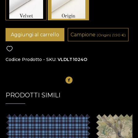
Aggiungi al carrello
Campione
(Origin)
(1,90
€
)
Codice Prodotto - SKU
VLDLT1024O
PRODOTTI SIMILI