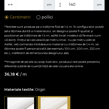
cm
cm
Centimetri
pollici
*Textilele sunt produse pe o înălțime fixă de 1,4 m. În configurator puteți
seta lățimea dorită a materialului, iar designul poate fi ajustat și
poziționat pe înălțimea de 1,4 m, astfel încât modelul să fie exact cum
vă doriți. Prețul se calculează pe metru liniar, nu pe metru pătrat.
Astfel, veți comanda întotdeauna material cu înălțimea de 1,4 m, iar
lățimea poate fi personalizată (de exemplu 100 cm, 200 cm, 232 cm
etc.), indiferent de dimensiunea designului ales.
**Imaginile de pe site au scop ilustrativ, produsul real poate prezenta
diferențe subtile de nuanță față de cele vizualizate online.
36,18
€
/ m
Materiale textile:
Origin