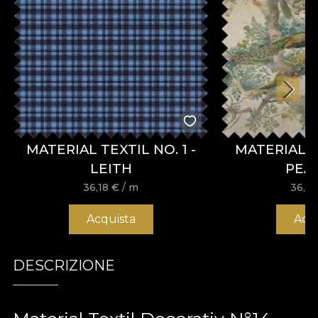
MATERIAL TEXTIL NO. 1 -
MATERIAL 
LEITH
PEA
36,18
€
/ m
36,1
Acquista
Acq
DESCRIZIONE