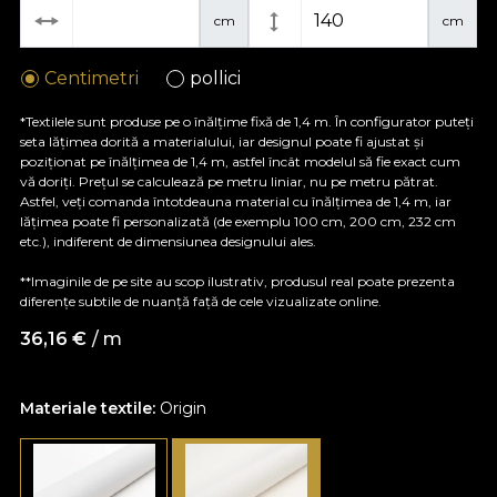
cm
cm
Centimetri
pollici
*Textilele sunt produse pe o înălțime fixă de 1,4 m. În configurator puteți
seta lățimea dorită a materialului, iar designul poate fi ajustat și
poziționat pe înălțimea de 1,4 m, astfel încât modelul să fie exact cum
vă doriți. Prețul se calculează pe metru liniar, nu pe metru pătrat.
Astfel, veți comanda întotdeauna material cu înălțimea de 1,4 m, iar
lățimea poate fi personalizată (de exemplu 100 cm, 200 cm, 232 cm
etc.), indiferent de dimensiunea designului ales.
**Imaginile de pe site au scop ilustrativ, produsul real poate prezenta
diferențe subtile de nuanță față de cele vizualizate online.
36,16
€
/ m
Materiale textile:
Origin