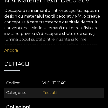
N°4 Material Textil Decorativ
Descoperă rafinamentul introspecției transpus în
design cu materialul textil decorativ N°4, o creație
conceptuală care transcende granițele decorului
convențional. Modelul emană mister și sofisticare,
invitând privirea să descopere straturi de sens și
lumină. Jocul subtil dintre nuanțe și forme
abstracte creează impresia unei oglinzi interioare,
Ancora
dezvăluind finețuri vizuale care transformă orice
spațiu într-un univers personal și autentic. N°4 este
definit de echilibru între contraste, între zone
DETTAGLI
luminoase și umbre discrete, oferind o senzație de
unitate și armonie.
Codice
VLDLT1014O
Acest material textil premium este alegerea ideală
pentru proiectele de design interior ce urmăresc să
Categorie
Tessuti
impresioneze prin profunzime vizuală și
versatilitate. Poate fi folosit cu ușurință pentru
Collezioni
realizarea draperiilor statement, tapițarea pieselor