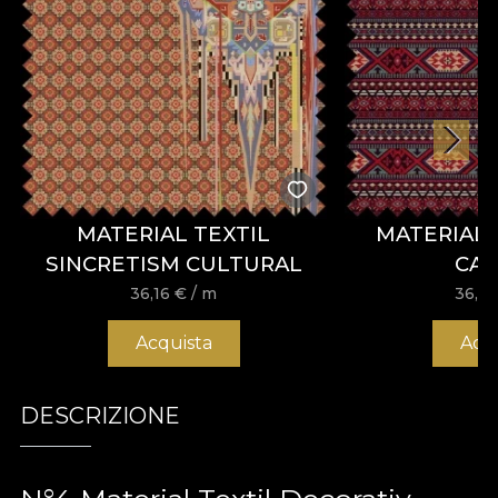
MATERIAL TEXTIL
MATERIAL 
SINCRETISM CULTURAL
CA
36,16
€
/ m
36,1
Acquista
Acq
DESCRIZIONE