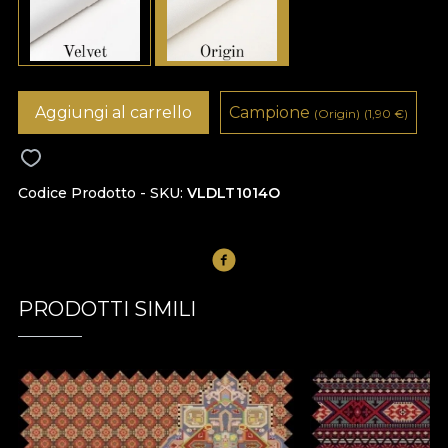
Aggiungi al carrello
Campione
(Origin)
(1,90
€
)
Codice Prodotto - SKU
VLDLT1014O
PRODOTTI SIMILI