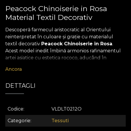
Peacock Chinoiserie in Rosa
Material Textil Decorativ
Descoperă farmecul aristocratic al Orientului
reinterpretat în culoare și grație cu materialul
textil decorativ
Peacock Chinoiserie in Rosa
.
Acest model inedit îmbină armonios rafinamentul
artei asiatice cu estetica rococo, aducând în
decorul tău accente de poveste și sofisticare.
Ancora
Peisaje pastorale, flori diafane și pene de păun
strălucesc pe fundaluri roz-pudrat, nuanțe
DETTAGLI
îndrăznețe și detalii picturale fine, evocând
atmosfera unui eden antic și eleganța secolului
XVIII. Este mai mult decât un material textil
premium – este o invitație la reverie, un statement
Codice
VLDLT0212O
de stil destinat iubitorilor de design interior
Categorie
Tessuti
sofisticat.