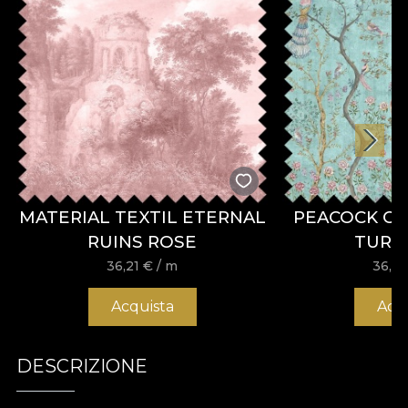
MATERIAL TEXTIL ETERNAL
PEACOCK CH
RUINS ROSE
TURQ
36,21
€
/ m
36,2
Acquista
Acq
DESCRIZIONE