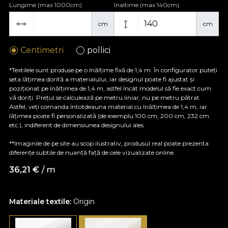
Lungime (max 1000cm)
Inaltime (max 140cm)
cm
cm
Centimetri
pollici
*Textilele sunt produse pe o înălțime fixă de 1,4 m. În configurator puteți
seta lățimea dorită a materialului, iar designul poate fi ajustat și
poziționat pe înălțimea de 1,4 m, astfel încât modelul să fie exact cum
vă doriți. Prețul se calculează pe metru liniar, nu pe metru pătrat.
Astfel, veți comanda întotdeauna material cu înălțimea de 1,4 m, iar
lățimea poate fi personalizată (de exemplu 100 cm, 200 cm, 232 cm
etc.), indiferent de dimensiunea designului ales.
**Imaginile de pe site au scop ilustrativ, produsul real poate prezenta
diferențe subtile de nuanță față de cele vizualizate online.
36,21
€
/ m
Materiale textile:
Origin