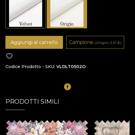
Aggiungi al carrello
Campione
(Origin)
(1,91
€
)
Codice Prodotto - SKU
VLDLT0502O
PRODOTTI SIMILI