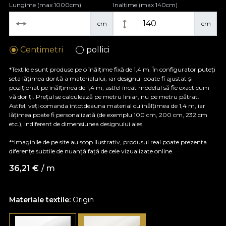
Lungime (max 1000cm)
Inaltime (max 140cm)
cm
cm
Centimetri
pollici
*Textilele sunt produse pe o înălțime fixă de 1,4 m. În configurator puteți
seta lățimea dorită a materialului, iar designul poate fi ajustat și
poziționat pe înălțimea de 1,4 m, astfel încât modelul să fie exact cum
vă doriți. Prețul se calculează pe metru liniar, nu pe metru pătrat.
Astfel, veți comanda întotdeauna material cu înălțimea de 1,4 m, iar
lățimea poate fi personalizată (de exemplu 100 cm, 200 cm, 232 cm
etc.), indiferent de dimensiunea designului ales.
**Imaginile de pe site au scop ilustrativ, produsul real poate prezenta
diferențe subtile de nuanță față de cele vizualizate online.
36,21
€
/ m
Materiale textile:
Origin