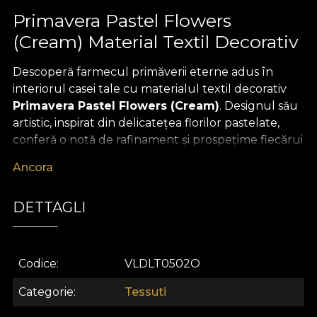
Primavera Pastel Flowers
(Cream) Material Textil Decorativ
Descoperă farmecul primăverii eterne adus în
interiorul casei tale cu materialul textil decorativ
Primavera Pastel Flowers (Cream)
. Designul său
artistic, inspirat din delicatețea florilor pastelate,
conferă o notă de rafinament și prospețime fiecărui
spațiu. Pe un fond crem luminos, motivele florale
Ancora
pictate manual se împletesc armonios, creând un
decor plin de eleganță și optimism – o adevărată
DETTAGLI
operă de artă ce transformă orice încăpere într-un
sanctuar al frumuseții naturale.
Acest material textil premium se remarcă prin
Codice
VLDLT0502O
versatilitatea sa excepțională. Îl poți utiliza pentru a
crea draperii spectaculoase care filtrează lumina
Categorie
Tessuti
într-un mod blând, pentru a personaliza mobilierul