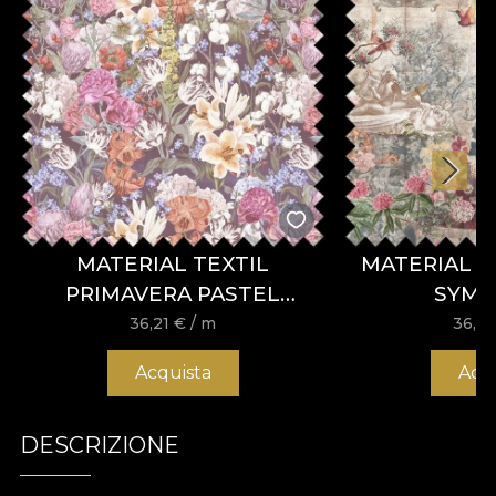
MATERIAL TEXTIL
MATERIAL T
PRIMAVERA PASTEL
SYM
FLOWERS (DARK)
36,21
€
/ m
36,2
Acquista
Acq
DESCRIZIONE