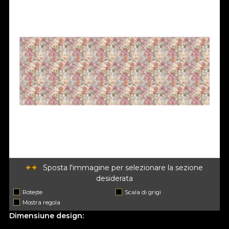
Sposta l'immagine per selezionare la sezione
desiderata
Rotește
Scala di grigi
Mostra regola
Dimensiune design: