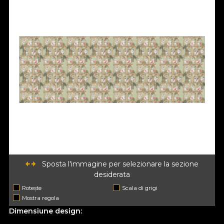
Sposta l'immagine per selezionare la sezione
desiderata
Rotește
Scala di grigi
Mostra regola
Dimensiune design: