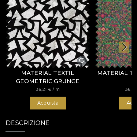
MATERIAL TEXTIL
MATERIAL TE
GEOMETRIC GRUNGE
36,21
€
/ m
36,2
Acquista
Acq
DESCRIZIONE