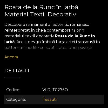
Roata de la Runc în iarbă
Material Textil Decorativ
Descoperă rafinamentul autentic românesc
reinterpretat în cheia contemporană prin
materialul textil decorativ
Roata de la Runc în
iarbă
. Acest design îmbină forța artei transpusă în
patternuri inedite cu subtilitatea unei povești
despre identitate, tradiție și natură. Motivele
Ancora
inspirate din folclor sunt creionate într-o paletă
vibrantă, cu accente de verde crud ce evocă
DETTAGLI
prospețimea ierbii și dinamica verii. Compoziția
grafică expresivă transformă orice spațiu într-o
experiență vizuală de neuitat – un adevărat
statement pentru iubitorii de decor premium.
Codice
VLDLT0275O
Versatilitatea acestui material textil decorativ îl
Categorie
Tessuti
recomandă pentru multiple utilizări în amenajarea