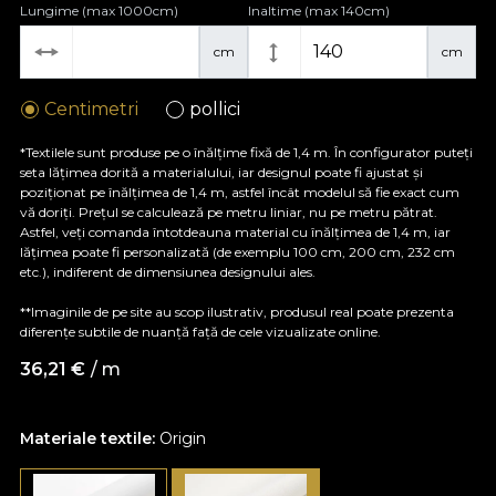
Lungime (max 1000cm)
Inaltime (max 140cm)
cm
cm
Centimetri
pollici
*Textilele sunt produse pe o înălțime fixă de 1,4 m. În configurator puteți
seta lățimea dorită a materialului, iar designul poate fi ajustat și
poziționat pe înălțimea de 1,4 m, astfel încât modelul să fie exact cum
vă doriți. Prețul se calculează pe metru liniar, nu pe metru pătrat.
Astfel, veți comanda întotdeauna material cu înălțimea de 1,4 m, iar
lățimea poate fi personalizată (de exemplu 100 cm, 200 cm, 232 cm
etc.), indiferent de dimensiunea designului ales.
**Imaginile de pe site au scop ilustrativ, produsul real poate prezenta
diferențe subtile de nuanță față de cele vizualizate online.
36,21
€
/ m
Materiale textile:
Origin