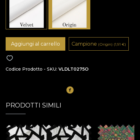
Aggiungi al carrello
Campione
(Origin)
(1,91
€
)
Codice Prodotto - SKU
VLDLT0275O
PRODOTTI SIMILI