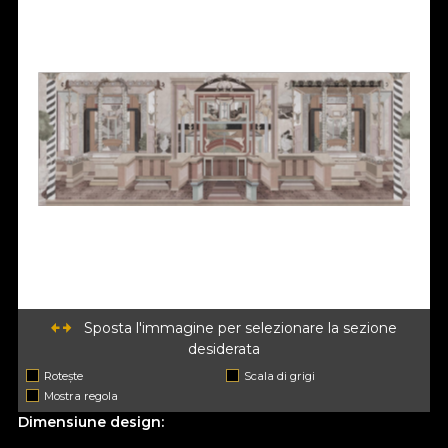
Sposta l'immagine per selezionare la sezione
desiderata
Rotește
Scala di grigi
Mostra regola
Dimensiune design: