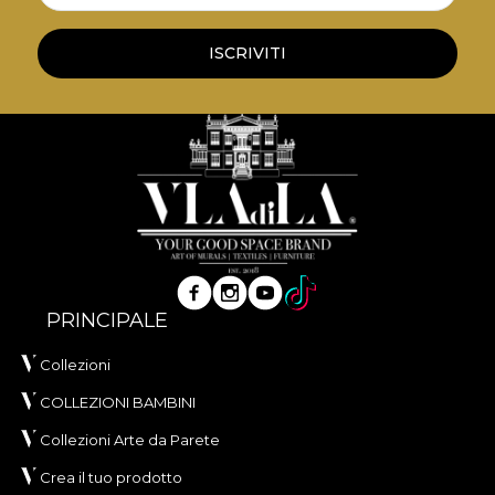
și aspect sofisticat, conceput pentru interioare în
care confortul tactil și eleganța vizuală sunt
ISCRIVITI
esențiale. Realizat din
100% poliester
, acest
material are o greutate de
300 g/mp
, ceea ce îi
oferă consistență și o prezență vizuală bogată.
Materialul are tratament
Water Repellent
și
proprietăți
Fire Retardant
, fiind potrivit atât
pentru utilizare rezidențială, cât și pentru proiecte
profesionale de amenajare. Este certificat
OEKO-
TEX Standard 100
și
REACH
.
Cu o lățime de
142 ± 3 cm
, VELVET oferă o bună
PRINCIPALE
rezistență la uzură, având
60.000 rubs
la testul de
abraziune. Se evidențiază și prin comportament
Collezioni
bun la scămoșare, frecare umedă și uscată, precum
COLLEZIONI BAMBINI
și prin conformitatea la testul de inflamabilitate tip
Collezioni Arte da Parete
țigară.
Crea il tuo prodotto
Tip:
material tricotat