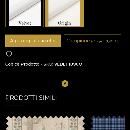
Aggiungi al carrello
Campione
(Origin)
(1,90
€
)
Codice Prodotto - SKU
VLDLT1090O
PRODOTTI SIMILI