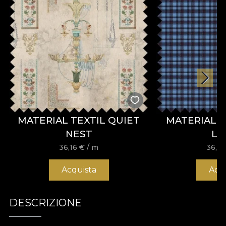
MATERIAL TEXTIL QUIET
MATERIAL TE
NEST
LE
36,16
€
/ m
36,1
Acquista
Acq
DESCRIZIONE