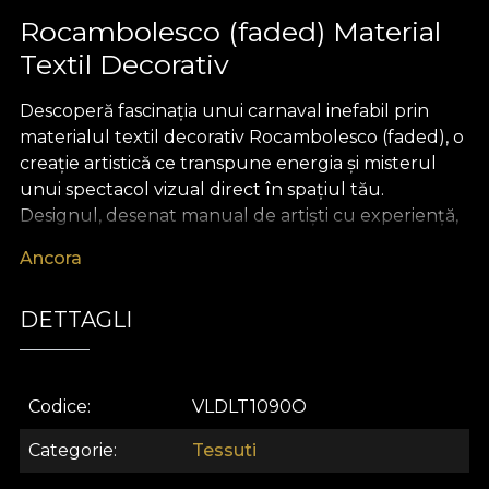
Rocambolesco (faded) Material
Textil Decorativ
Descoperă fascinația unui carnaval inefabil prin
materialul textil decorativ Rocambolesco (faded), o
creație artistică ce transpune energia și misterul
unui spectacol vizual direct în spațiul tău.
Designul, desenat manual de artiști cu experiență,
surprinde o simfonie cromatică în tonuri
Ancora
estompate, unde detalii fine și motive captivante
pulsează între rafinament, dramă și eleganță.
DETTAGLI
Fiecare fragment al acestui material textil premium
devine o invitație la visare și explorare, adăugând
profunzime și stil oricărui proiect de design interior.
Codice
VLDLT1090O
Versatilitatea materialului textil Rocambolesco
(faded) te inspiră să-ți pui amprenta creativă asupra
Categorie
Tessuti
locuinței. Poate fi folosit cu ușurință pentru