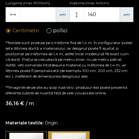
Lungime (max 1000cm)
Inaltime (max 140cm)
cm
cm
Centimetri
pollici
*Textilele sunt produse pe o înălțime fixă de 1,4 m. În configurator puteți
seta lățimea dorită a materialului, iar designul poate fi ajustat și
poziționat pe înălțimea de 1,4 m, astfel încât modelul să fie exact cum
vă doriți. Prețul se calculează pe metru liniar, nu pe metru pătrat.
Astfel, veți comanda întotdeauna material cu înălțimea de 1,4 m, iar
lățimea poate fi personalizată (de exemplu 100 cm, 200 cm, 232 cm
etc.), indiferent de dimensiunea designului ales.
**Imaginile de pe site au scop ilustrativ, produsul real poate prezenta
diferențe subtile de nuanță față de cele vizualizate online.
36,16
€
/ m
Materiale textile:
Origin