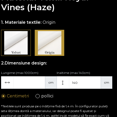
Vines (Haze)
Materiale textile:
Origin
Dimensiune design:
Lungime (max 1000cm)
Inaltime (max 140cm)
cm
cm
Centimetri
pollici
*Textilele sunt produse pe o înălțime fixă de 1,4 m. În configurator puteți
seta lățimea dorită a materialului, iar designul poate fi ajustat și
poziționat pe înălțimea de 1,4 m, astfel încât modelul să fie exact cum vă