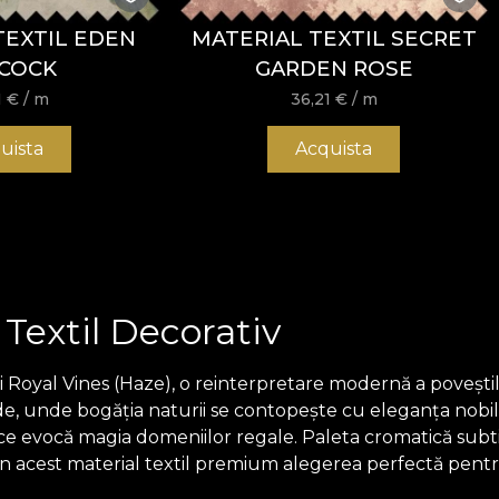
TEXTIL EDEN
MATERIAL TEXTIL SECRET
COCK
GARDEN ROSE
1
€
/ m
36,21
€
/ m
uista
Acquista
 Textil Decorativ
i Royal Vines (Haze), o reinterpretare modernă a poveștil
 unde bogăția naturii se contopește cu eleganța nobilă, ia
l ce evocă magia domeniilor regale. Paleta cromatică subti
in acest material textil premium alegerea perfectă pentru i