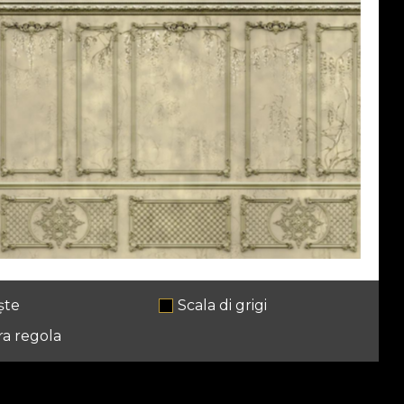
ște
Scala di grigi
ra regola