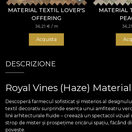
MATERIAL TEXTIL LOVER'S
MATERIAL 
OFFERING
PEA
36,21
€
/ m
36,2
Acquista
Acq
DESCRIZIONE
Royal Vines (Haze) Material
Descoperă farmecul sofisticat și misterios al designulu
textil decorativ surprinde esența unui amfiteatru verde,
linii arhitecturale fluide – creează un spectacol vizua
strop de mister și prospețime oricărui spațiu, făcând d
poveste.