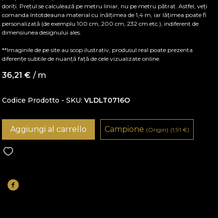
doriți. Prețul se calculează pe metru liniar, nu pe metru pătrat. Astfel, veți
comanda întotdeauna material cu înălțimea de 1,4 m, iar lățimea poate fi
personalizată (de exemplu 100 cm, 200 cm, 232 cm etc.), indiferent de
dimensiunea designului ales.
**Imaginile de pe site au scop ilustrativ, produsul real poate prezenta
diferențe subtile de nuanță față de cele vizualizate online.
36,21
€
/ m
Codice Prodotto - SKU
VLDLT0716O
Aggiungi al carrello
Campione
(Origin)
(1,91
€
)