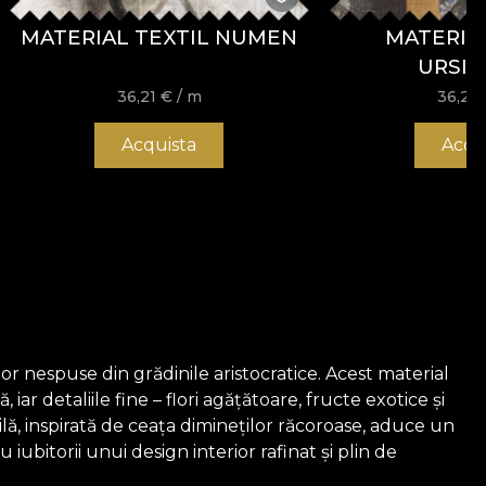
MATERIAL TEXTIL NUMEN
MATERIAL
URSIT
36,21
€
/ m
36,21
Acquista
Acqu
or nespuse din grădinile aristocratice. Acest material
r detaliile fine – flori agățătoare, fructe exotice și
lă, inspirată de ceața dimineților răcoroase, aduce un
ubitorii unui design interior rafinat și plin de