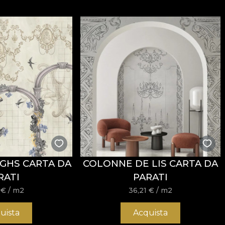
pect sofisticat, conceput pentru interioare în care confor
300 g/mp
, ceea ce îi oferă consistență și o prezență vizu
ăți
Fire Retardant
, fiind potrivit atât pentru utilizare r
i
REACH
.
stență la uzură, având
60.000 rubs
la testul de abraziun
ormitatea la testul de inflamabilitate tip țigară.
IGHS CARTA DA
COLONNE DE LIS CARTA DA
RATI
PARATI
1
€
/ m2
36,21
€
/ m2
usă, fără înălbire, fără stoarcere prin răsucire, fără usc
uista
Acquista