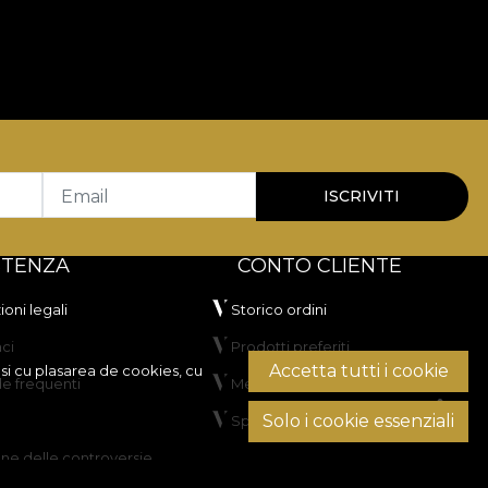
jare care cer atât estetică, cât și funcționalitate.
ilitate și rezistență în utilizare.
pentru spații rezidențiale și proiecte HoReCa sau
H
.
Email
ISCRIVITI
000 rubs
, ceea ce îl recomandă pentru tapițerie
ii la lumină artificială și a trecut testul de
STENZA
CONTO CLIENTE
oni legali
Storico ordini
ci
Prodotti preferiti
Accetta tutti i cookie
si cu plasarea de cookies, cu
 frequenti
Metodi di pagamento
Solo i cookie essenziali
Spedizione e resi
one delle controversie