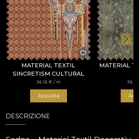
MATERIAL TEXTIL
MATERIAL T
SINCRETISM CULTURAL
36,16
€
/ m
36,1
Acquista
Acq
DESCRIZIONE