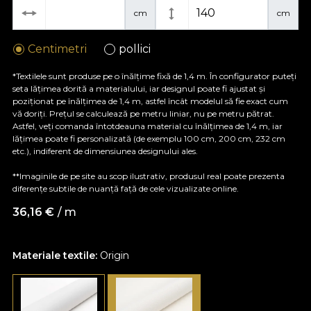
cm
cm
Centimetri
pollici
*Textilele sunt produse pe o înălțime fixă de 1,4 m. În configurator puteți
seta lățimea dorită a materialului, iar designul poate fi ajustat și
poziționat pe înălțimea de 1,4 m, astfel încât modelul să fie exact cum
vă doriți. Prețul se calculează pe metru liniar, nu pe metru pătrat.
Astfel, veți comanda întotdeauna material cu înălțimea de 1,4 m, iar
lățimea poate fi personalizată (de exemplu 100 cm, 200 cm, 232 cm
etc.), indiferent de dimensiunea designului ales.
**Imaginile de pe site au scop ilustrativ, produsul real poate prezenta
diferențe subtile de nuanță față de cele vizualizate online.
36,16
€
/ m
Materiale textile:
Origin