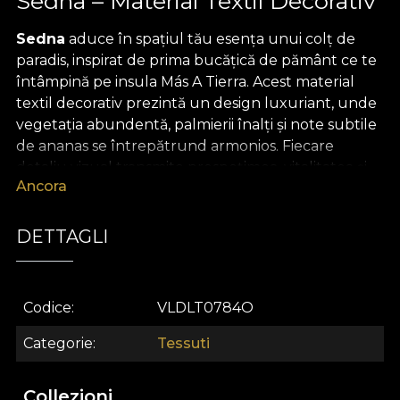
Sedna – Material Textil Decorativ
Sedna
aduce în spațiul tău esența unui colț de
paradis, inspirat de prima bucățică de pământ ce te
întâmpină pe insula Más A Tierra. Acest material
textil decorativ prezintă un design luxuriant, unde
vegetația abundentă, palmierii înalți și note subtile
de ananas se întrepătrund armonios. Fiecare
detaliu vizual transmite prospețimea, vitalitatea și
Ancora
calmul naturii, invitând la relaxare și contemplare.
Paleta de culori combină nuanțe verzi răcoritoare
cu accente inspirate de tonuri naturale, creând o
DETTAGLI
atmosferă revigorantă și plină de viață în orice
încăpere.
Codice
VLDLT0784O
Cu versatilitatea sa aparte,
Sedna
este alegerea
ideală pentru cei care doresc să aducă un aer
Categorie
Tessuti
exotic și sofisticat în designul interior. Poate fi
transformat cu ușurință în draperii spectaculoase,
Collezioni
tapițerie de mobilier statement, perne decorative