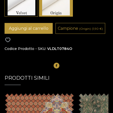
Aggiungi al carrello
Campione
(Origin)
(1,90
€
)
Codice Prodotto - SKU
VLDLT0784O
PRODOTTI SIMILI