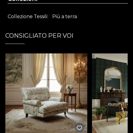
vibrante, cuverturi luxuriante sau fețe de masă cu
personalitate. Fiecare interpretare a acestui
Collezione Tessili
Più a terra
material textil premium aduce o notă de
originalitate și rafinament oricărui decor.
CONSIGLIATO PER VOI
Parte din colecția
Más A Tierra
, Sedna reflectă
tendințele actuale ce mizează pe integrarea
elementelor naturale și biofilice în amenajările
moderne. Colecția celebrează conexiunea
autentică cu natura și transformă fiecare spațiu
într-o oază de liniște, inspirată de frumusețea
sălbatică a insulelor îndepărtate. Materialul textil
decorativ Sedna oferă un răspuns elegant și
contemporan nevoii de evadare către un univers
verde, chiar în inima propriului cămin.
Design inspirat de natură exotică
– pattern
botanic luxuriant pentru spații revigorante
Material textil premium
– calitate superioară