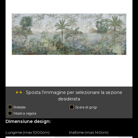
Sposta l'immagine per selezionare la sezione
desiderata
Rotește
Scala di grigi
Mostra regola
Dimensiune design:
Lungime (max 1000cm)
Inaltime (max 140cm)