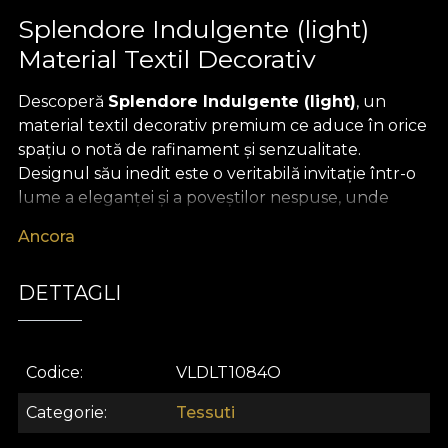
Splendore Indulgente (light)
Material Textil Decorativ
Descoperă
Splendore Indulgente (light)
, un
material textil decorativ premium ce aduce în orice
spațiu o notă de rafinament și senzualitate.
Designul său inedit este o veritabilă invitație într-o
lume a eleganței și a poveștilor nespuse, unde
fiecare detaliu vizual pare inspirat dintr-un tablou
Ancora
venețian luminat de soarele blând al Toscanei.
Motivele fine, liniile delicate și nuanțele luminoase
DETTAGLI
creează o atmosferă caldă, sofisticată și dramatică,
transformând orice decor într-o experiență vizuală
unică.
Codice
VLDLT1084O
Versatilitatea acestui material textil decorativ îl face
ideal pentru o gamă largă de utilizări în designul
Categorie
Tessuti
interior. Poate fi folosit pentru a crea draperii fluide,