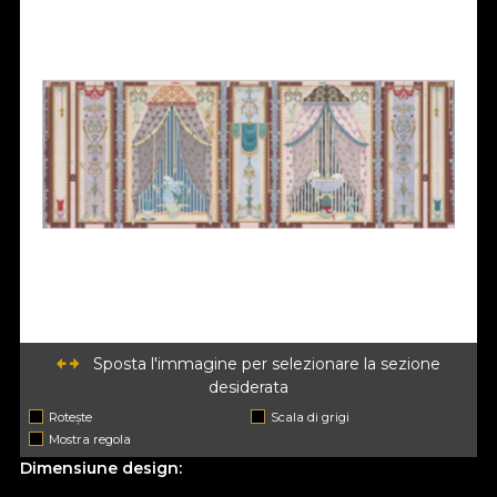
Sposta l'immagine per selezionare la sezione
desiderata
Rotește
Scala di grigi
Mostra regola
Dimensiune design: