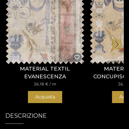
MATERIAL TEXTIL
MATERIA
EVANESCENZA
CONCUPISCE
36,18
€
/ m
36,1
Acquista
Acq
DESCRIZIONE