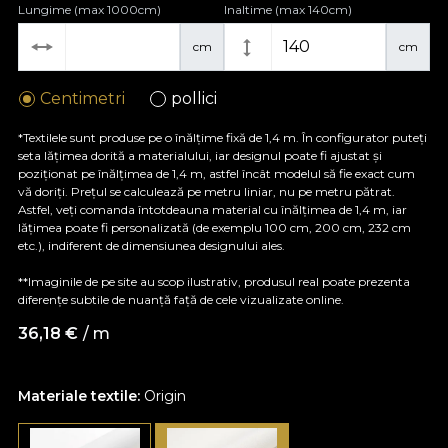
Lungime (max 1000cm)
Inaltime (max 140cm)
cm
cm
Centimetri
pollici
*Textilele sunt produse pe o înălțime fixă de 1,4 m. În configurator puteți
seta lățimea dorită a materialului, iar designul poate fi ajustat și
poziționat pe înălțimea de 1,4 m, astfel încât modelul să fie exact cum
vă doriți. Prețul se calculează pe metru liniar, nu pe metru pătrat.
Astfel, veți comanda întotdeauna material cu înălțimea de 1,4 m, iar
lățimea poate fi personalizată (de exemplu 100 cm, 200 cm, 232 cm
etc.), indiferent de dimensiunea designului ales.
**Imaginile de pe site au scop ilustrativ, produsul real poate prezenta
diferențe subtile de nuanță față de cele vizualizate online.
36,18
€
/ m
Materiale textile:
Origin