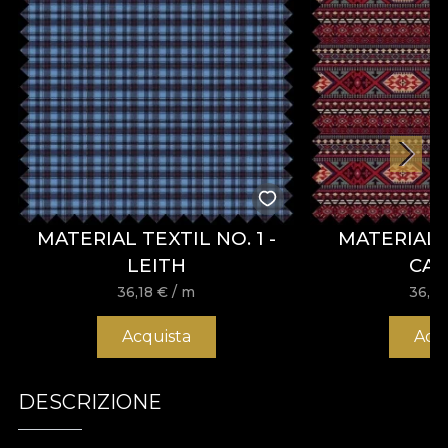
MATERIAL TEXTIL NO. 1 -
MATERIAL 
LEITH
CA
36,18
€
/ m
36,1
Acquista
Acq
DESCRIZIONE