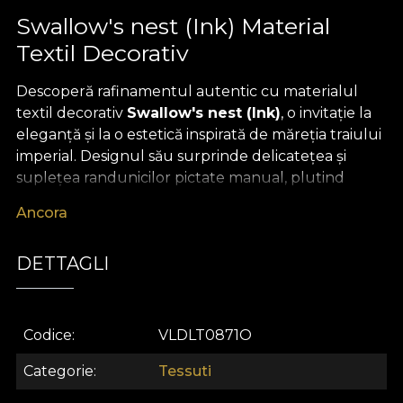
Swallow's nest (Ink) Material
Textil Decorativ
Descoperă rafinamentul autentic cu materialul
textil decorativ
Swallow's nest (Ink)
, o invitație la
eleganță și la o estetică inspirată de măreția traiului
imperial. Designul său surprinde delicatețea și
suplețea randunicilor pictate manual, plutind
grațios în nuanțe de cer închis și accente poetice.
Ancora
Fiecare detaliu artistic evocă o poveste despre
valori sufletești, onoare și lux discret, transformând
DETTAGLI
orice decor într-un spectacol vizual de neuitat.
Versatil și sofisticat, acest material textil premium
este ideal pentru orice proiect de design interior.
Codice
VLDLT0871O
Poate fi transformat cu ușurință în draperii
spectaculoase, tapițerie pentru mobilier exclusivist,
Categorie
Tessuti
perne decorative cu accent artistic, cuverturi sau