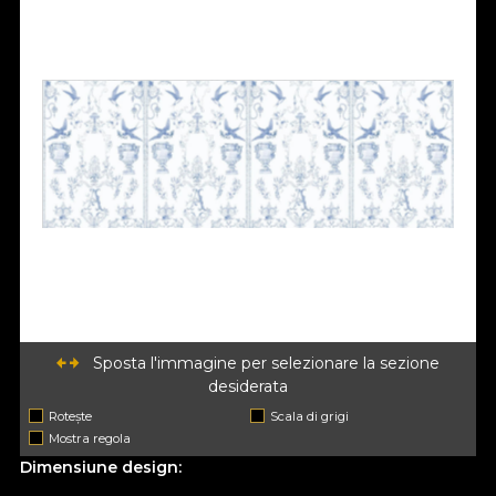
Sposta l'immagine per selezionare la sezione
desiderata
Rotește
Scala di grigi
Mostra regola
Dimensiune design: