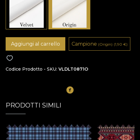
Aggiungi al carrello
Campione
(Origin)
(1,90
€
)
Codice Prodotto - SKU
VLDLT0871O
PRODOTTI SIMILI