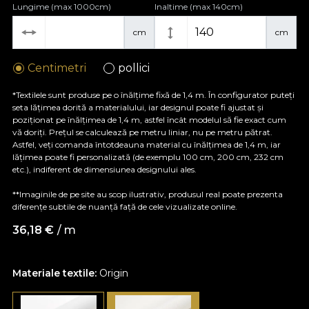
Lungime (max 1000cm)
Inaltime (max 140cm)
cm
cm
Centimetri
pollici
*Textilele sunt produse pe o înălțime fixă de 1,4 m. În configurator puteți
seta lățimea dorită a materialului, iar designul poate fi ajustat și
poziționat pe înălțimea de 1,4 m, astfel încât modelul să fie exact cum
vă doriți. Prețul se calculează pe metru liniar, nu pe metru pătrat.
Astfel, veți comanda întotdeauna material cu înălțimea de 1,4 m, iar
lățimea poate fi personalizată (de exemplu 100 cm, 200 cm, 232 cm
etc.), indiferent de dimensiunea designului ales.
**Imaginile de pe site au scop ilustrativ, produsul real poate prezenta
diferențe subtile de nuanță față de cele vizualizate online.
36,18
€
/ m
Materiale textile:
Origin