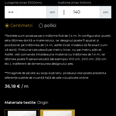
Lungime (max 1000cm)
Inaltime (max 140cm)
cm
cm
Centimetri
pollici
*Textilele sunt produse pe o înălțime fixă de 1,4 m. În configurator puteți
seta lățimea dorită a materialului, iar designul poate fi ajustat și
poziționat pe înălțimea de 1,4 m, astfel încât modelul să fie exact cum
vă doriți. Prețul se calculează pe metru liniar, nu pe metru pătrat.
Astfel, veți comanda întotdeauna material cu înălțimea de 1,4 m, iar
lățimea poate fi personalizată (de exemplu 100 cm, 200 cm, 232 cm
etc.), indiferent de dimensiunea designului ales.
**Imaginile de pe site au scop ilustrativ, produsul real poate prezenta
diferențe subtile de nuanță față de cele vizualizate online.
36,18
€
/ m
Materiale textile:
Origin