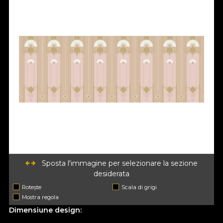
Sposta l'immagine per selezionare la sezione
desiderata
Rotește
Scala di grigi
Mostra regola
Dimensiune design: