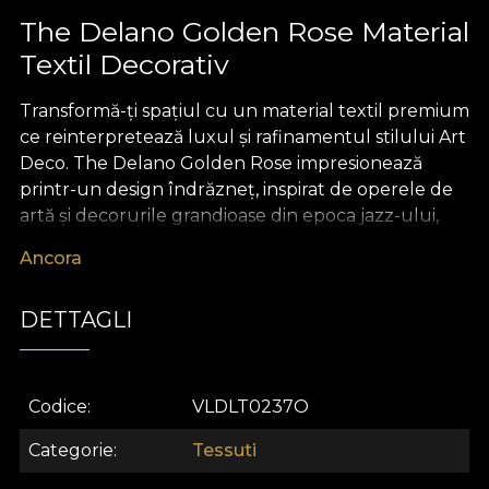
The Delano Golden Rose Material
Textil Decorativ
Transformă-ți spațiul cu un material textil premium
ce reinterpretează luxul și rafinamentul stilului Art
Deco. The Delano Golden Rose impresionează
printr-un design îndrăzneț, inspirat de operele de
artă și decorurile grandioase din epoca jazz-ului,
îmbinând forme geometrice elegante cu accente
Ancora
aurii și motive florale stilizate. Fiecare detaliu al
acestui material textil decorativ evocă atmosfera
DETTAGLI
sofisticată și modernă a interbelicului, aducând un
tribut opulenței rafinate și creativității nemărginite.
Versatilitatea modelului The Delano Golden Rose îl
Codice
VLDLT0237O
recomandă pentru o multitudine de proiecte de
design interior. Poate fi transformat cu ușurință în
Categorie
Tessuti
draperii elegante, tapițerie pentru piese de mobilier