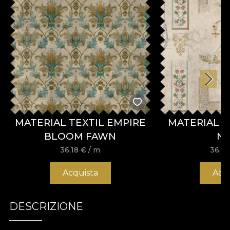
MATERIAL TEXTIL EMPIRE
MATERIAL T
BLOOM FAWN
N
36,18
€
/ m
36,1
Acquista
Acq
DESCRIZIONE