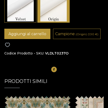
Aggiungi al carrello
Campione
(Origin)
(1,90
€
)
Codice Prodotto - SKU
VLDLT0237O
PRODOTTI SIMILI