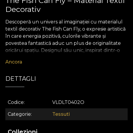
The Fish Can Fly – Material Textil
Decorativ
Descoperă un univers al imaginației cu materialul
textil decorativ The Fish Can Fly, o expresie artistică
în care energia pozitivă, culorile vibrante și
povestea fantastică aduc un plus de originalitate
oricărui spațiu. Designul său unic, inspirat dintr-o
lume inocentă unde orice vis poate prinde aripi,
Ancora
infuzează interiorul cu dinamism și bucurie. Paleta
cromatică bogată, atent selecționată, creează o
DETTAGLI
atmosferă magică, menită să inspire atât copiii, cât și
adulții să viseze fără limite și să se deschidă către
frumosul necunoscut al decorului premium.
Codice
VLDLT0402O
Prin versatilitatea sa remarcabilă, acest material
textil premium este ideal pentru numeroase
Categorie
Tessuti
proiecte de design interior. Poate fi folosit pentru a
crea draperii care devin piesa centrală a camerei,
Collezioni