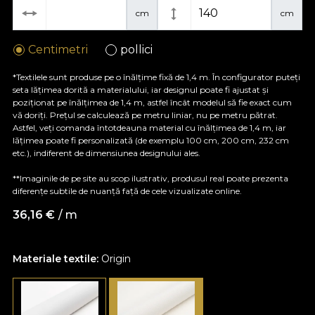
cm
cm
Centimetri
pollici
*Textilele sunt produse pe o înălțime fixă de 1,4 m. În configurator puteți
seta lățimea dorită a materialului, iar designul poate fi ajustat și
poziționat pe înălțimea de 1,4 m, astfel încât modelul să fie exact cum
vă doriți. Prețul se calculează pe metru liniar, nu pe metru pătrat.
Astfel, veți comanda întotdeauna material cu înălțimea de 1,4 m, iar
lățimea poate fi personalizată (de exemplu 100 cm, 200 cm, 232 cm
etc.), indiferent de dimensiunea designului ales.
**Imaginile de pe site au scop ilustrativ, produsul real poate prezenta
diferențe subtile de nuanță față de cele vizualizate online.
36,16
€
/ m
Materiale textile:
Origin