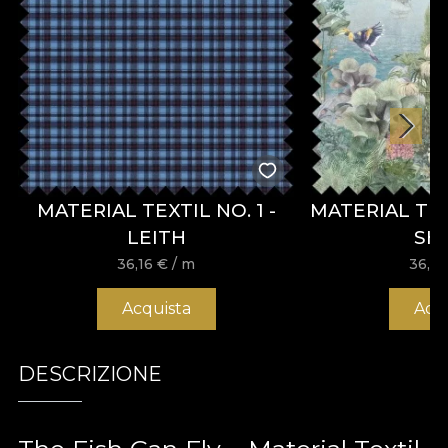
MATERIAL TEXTIL NO. 1 -
MATERIAL TE
LEITH
SH
36,16
€
/ m
36,1
Acquista
Acq
DESCRIZIONE