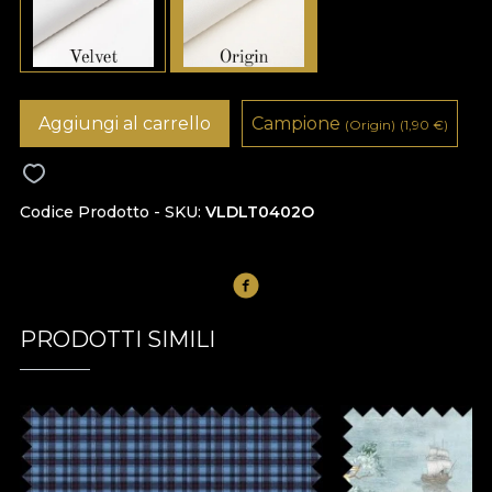
Aggiungi al carrello
Campione
(Origin)
(1,90
€
)
Codice Prodotto - SKU
VLDLT0402O
PRODOTTI SIMILI