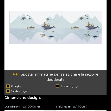
Sposta l'immagine per selezionare la sezione
desiderata
Rotește
Scala di grigi
Mostra regola
Dimensiune design:
Lungime (max 1000cm)
Inaltime (max 140cm)