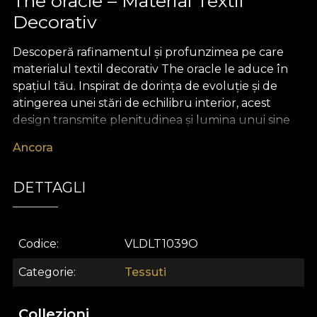
The oracle – Material Textil
Decorativ
Descoperă rafinamentul și profunzimea pe care
materialul textil decorativ The oracle le aduce în
spațiul tău. Inspirat de dorința de evoluție și de
atingerea unei stări de echilibru interior, acest
design transmite plenitudinea și lumina unui sine
autentic. Compoziția abstractă, cu accente de
Ancora
cubism modern și detalii inspirate de geometria
sacră, creează un efect vizual care invită la
DETTAGLI
introspecție și transformare. Paleta cromatică
echilibrată și armonioasă adaugă un aer mistic,
promițând să devină centrul de interes al oricărui
decor premium.
Codice
VLDLT1039O
Fie că visezi la perdele fluide, draperii elegante,
Categorie
Tessuti
huse de mobilier sau perne decorative cu
personalitate, materialul textil premium The oracle
Collezioni