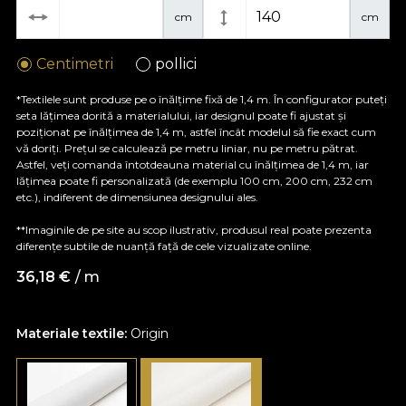
cm
cm
Centimetri
pollici
*Textilele sunt produse pe o înălțime fixă de 1,4 m. În configurator puteți
seta lățimea dorită a materialului, iar designul poate fi ajustat și
poziționat pe înălțimea de 1,4 m, astfel încât modelul să fie exact cum
vă doriți. Prețul se calculează pe metru liniar, nu pe metru pătrat.
Astfel, veți comanda întotdeauna material cu înălțimea de 1,4 m, iar
lățimea poate fi personalizată (de exemplu 100 cm, 200 cm, 232 cm
etc.), indiferent de dimensiunea designului ales.
**Imaginile de pe site au scop ilustrativ, produsul real poate prezenta
diferențe subtile de nuanță față de cele vizualizate online.
36,18
€
/ m
Materiale textile:
Origin