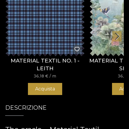
MATERIAL TEXTIL NO. 1 -
MATERIAL TE
LEITH
SH
36,18
€
/ m
36,1
Acquista
Acq
DESCRIZIONE