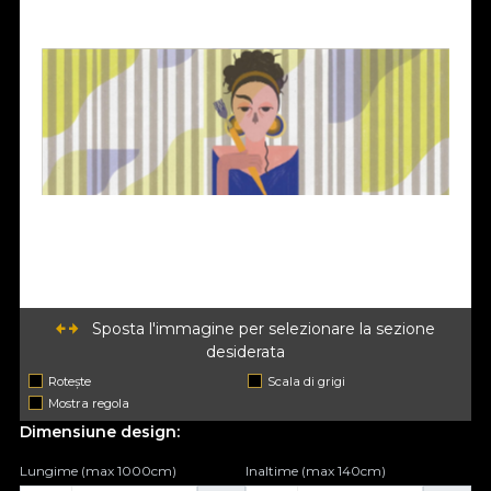
Sposta l'immagine per selezionare la sezione
desiderata
Rotește
Scala di grigi
Mostra regola
Dimensiune design:
Lungime (max 1000cm)
Inaltime (max 140cm)