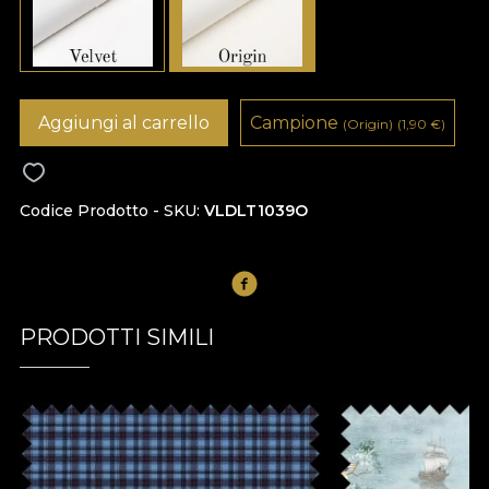
Aggiungi al carrello
Campione
(Origin)
(1,90
€
)
Codice Prodotto - SKU
VLDLT1039O
PRODOTTI SIMILI