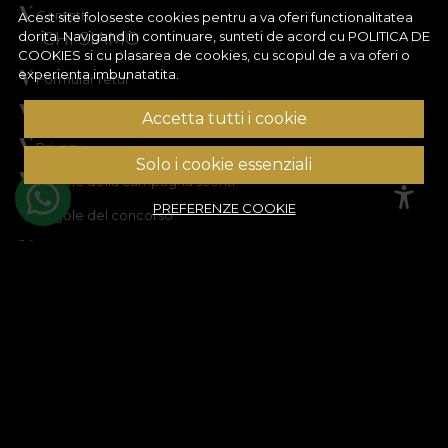
Contatti
Acest site foloseste cookies pentru a va oferi functionalitatea
CHI SIAMO
dorita. Navigand in continuare, sunteti de acord cu
POLITICA DE
COOKIES
si cu plasarea de cookies, cu scopul de a va oferi o
experienta imbunatatita.
Formular retur
Termini e condizioni
Accetta tutti i cookie
Privacy
Solo i cookie essenziali
Regole della campagna sconti
PREFERENZE COOKIE
Regole del concorso
Politica sui cookie
Mappa del sito
ASSISTENZA
Informazioni legali
Contattaci
Domande frequenti