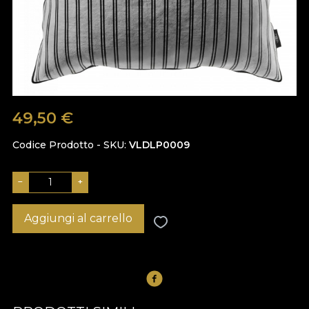
49,50
€
Codice Prodotto - SKU
VLDLP0009
−
+
Aggiungi al carrello