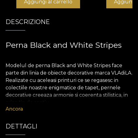
Aggiungi al carrello
Aggiungi 
DESCRIZIONE
Perna Black and White Stripes
Modelul de perna Black and White Stripes face
parte din linia de obiecte decorative marca VLAdiLA.
Realizate cu aceleasi printuri ce se regasesc in
colectiile noastre enigmatice de tapet, pernele
decorative creeaza armonie si coerenta stilistica, in
orice tip de spatiu.
Ancora
Pernele sunt realizate din catifea, un material
bogat si pretios, extrem de placut la atingere.
DETTAGLI
Dimensiunea de 43 x 43 cm le face perfecte