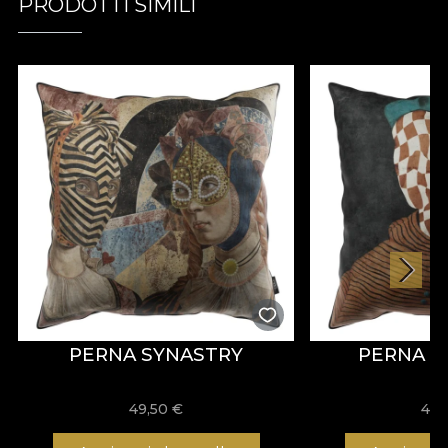
PRODOTTI SIMILI
PERNA SYNASTRY
PERNA P
49,50
€
49,