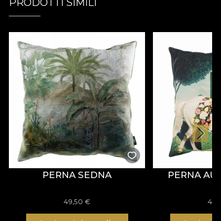
PRODOTTI SIMILI
PERNA SEDNA
PERNA AU
49,50
€
49,