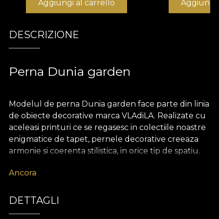
Aggiungi al carrello
Aggiungi 
DESCRIZIONE
Perna Dunia garden
Modelul de perna Dunia garden face parte din linia
de obiecte decorative marca VLAdiLA. Realizate cu
aceleasi printuri ce se regasesc in colectiile noastre
enigmatice de tapet, pernele decorative creeaza
armonie si coerenta stilistica, in orice tip de spatiu.
Ancora
Pernele sunt realizate din catifea, un material
bogat si pretios, extrem de placut la atingere.
Dimensiunea de 43 x 43 cm le face perfecte
DETTAGLI
pentru a innobila o canapea, un pat sau un fotoliu