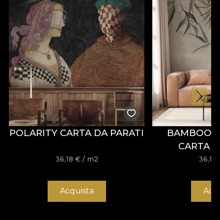
POLARITY CARTA DA PARATI
BAMBOO 
CARTA D
36,18
€
/ m2
36,18
Acquista
Acq