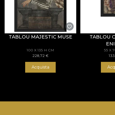
TABLOU MAJESTIC MUSE
TABLOU 
EN
100 X 135 H CM
55 X 
228,72
€
133
Acquista
Acq