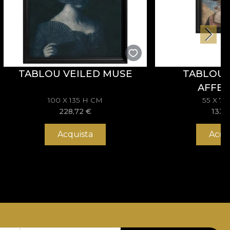
TABLOU VEILED MUSE
TABLOU 
AFFEC
100 X 135 H CM
55 X 7
228,72
€
133,
Acquista
Acqu