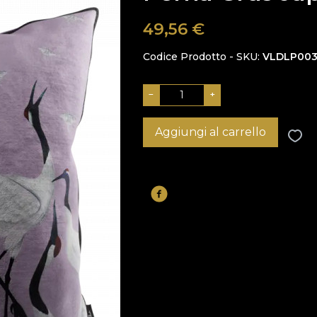
49,56
€
Codice Prodotto - SKU
VLDLP00
−
+
Aggiungi al carrello