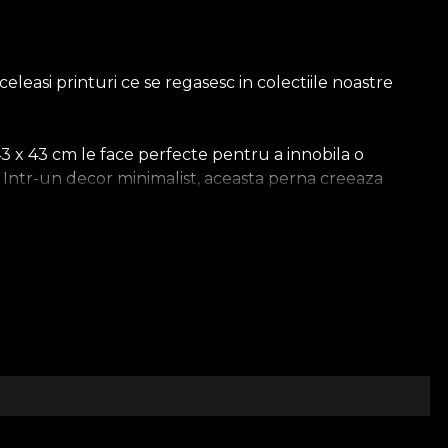
leasi printuri ce se regasesc in colectiile noastre
43 x 43 cm le face perfecte pentru a innobila o
. Intr-un decor minimalist, aceasta perna creeaza
a celelalte textile si decoratiuni, pentru un decor
 design pe care il realizam este incarcat de energia
 de mobilier te ajuta sa iti customizezi spatiul. Astfel,
 a fondatorilor, Dragos si Oana Vladila. Cei doi si-au