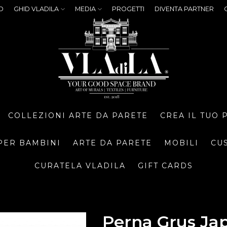
O
GHID VLADILA
MEDIA
PROGETTI
DIVENTA PARTNER
COLLEZIONI ARTE DA PARETE
CREA IL TUO
PER BAMBINI
ARTE DA PARETE
MOBILI
CU
CURATELA VLADILA
GIFT CARDS
Perna Grus Jap