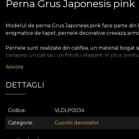
Perna Grus Japonesis pink
Modelul de perna Grus Japonesis pink face parte din li
enigmatice de tapet, pernele decorative creeaza armonie 
Pernele sunt realizate din catifea, un material bogat 
canapea, un pat sau un fotoliu elegant. In plus, print
accente de culoare. In schimb, in cadrul unei amenajar
Ancora
elegant si armonios.
DETTAGLI
Casa de design VLAdiLA ofera clientilor ocazia de a se 
povestii de la care a pornit. Produsele complementare, p
acesta se va simti personal si autentic.
Codice
VLDLP0034
Categorie
Cuscini decorativi
House of VLAdiLA este un business de familie nascut in