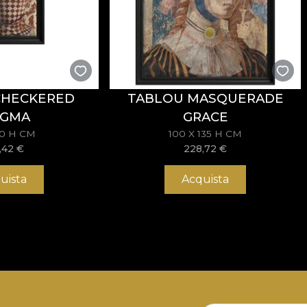
CHECKERED
TABLOU MASQUERADE
IGMA
GRACE
70 H CM
100 X 135 H CM
,42
€
228,72
€
uista
Acquista