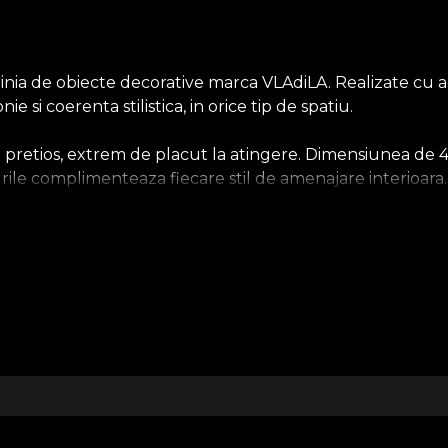
nia de obiecte decorative marca VLAdiLA. Realizate cu ace
si coerenta stilistica, in orice tip de spatiu.
si pretios, extrem de placut la atingere. Dimensiunea de 
urile complimenteaza fiecare stil de amenajare interioara
i moderne sau eclectice, printul se conecteaza cromatic l
bucura de experienta propriului spatiu. De aceea, fiecare
recum tapetele, textilele, obiectele decorative si piesele
Despre House of VLAdiLA
 2018 din dragostea pentru arta si pasiunea pentru frumos