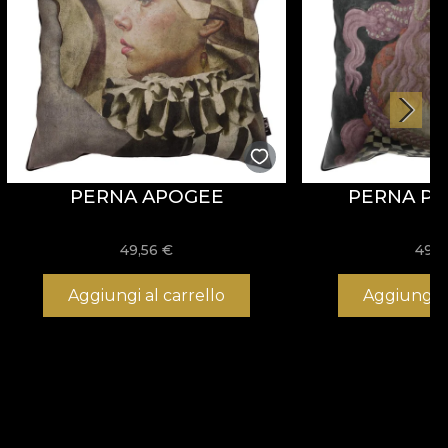
PERNA APOGEE
PERNA POL
49,56
€
49,
Aggiungi al carrello
Aggiungi a