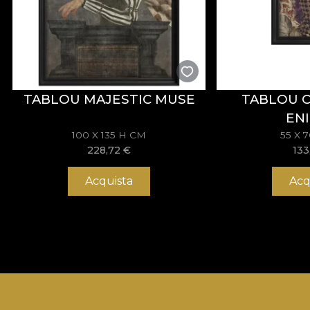
TABLOU MAJESTIC MUSE
TABLOU 
EN
100 X 135 H CM
55 X 
228,72
€
133
Acquista
Acq