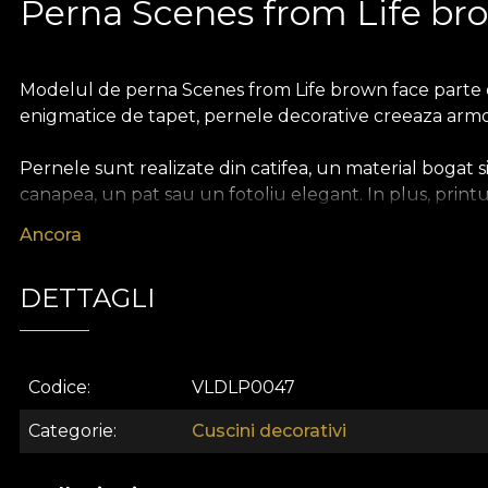
Perna Scenes from Life br
Modelul de perna Scenes from Life brown face parte din
enigmatice de tapet, pernele decorative creeaza armonie 
Pernele sunt realizate din catifea, un material bogat 
canapea, un pat sau un fotoliu elegant. In plus, print
accente de culoare. In schimb, in cadrul unei amenajar
Ancora
elegant si armonios.
DETTAGLI
Casa de design VLAdiLA ofera clientilor ocazia de a se 
povestii de la care a pornit. Produsele complementare, p
acesta se va simti personal si autentic.
Codice
VLDLP0047
Categorie
Cuscini decorativi
House of VLAdiLA este un business de familie nascut in