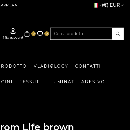
(€) EUR
CARRIERA
 PRODOTTO
VLADIØLOGY
CONTATTI
SCINI
TESSUTI
ILUMINAT
ADESIVO
from Life brown