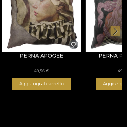
PERNA APOGEE
PERNA POL
49,56
€
49,
Aggiungi al carrello
Aggiungi a