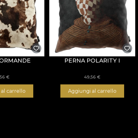
NORMANDE
PERNA POLARITY I
,56
€
49,56
€
al carrello
Aggiungi al carrello