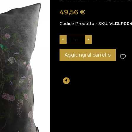
49,56
€
Codice Prodotto - SKU
VLDLP00
−
+
Aggiungi al carrello