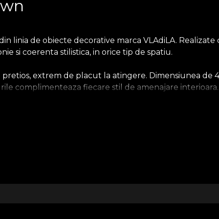
own
 linia de obiecte decorative marca VLAdiLA. Realizate cu 
si coerenta stilistica, in orice tip de spatiu.
si pretios, extrem de placut la atingere. Dimensiunea de 
urile complimenteaza fiecare stil de amenajare interioara
i moderne sau eclectice, printul se conecteaza cromatic l
bucura de experienta propriului spatiu. De aceea, fiecare
recum tapetele, textilele, obiectele decorative si piesele
Despre House of VLAdiLA
 2018 din dragostea pentru arta si pasiunea pentru frumos