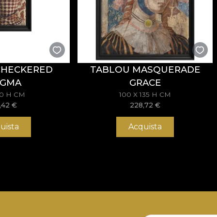
CHECKERED
TABLOU MASQUERADE
IGMA
GRACE
70 H CM
100 X 135 H CM
,42
€
228,72
€
uista
Acquista