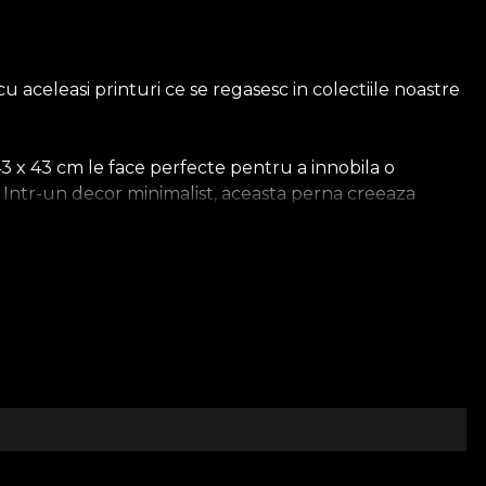
aceleasi printuri ce se regasesc in colectiile noastre
43 x 43 cm le face perfecte pentru a innobila o
. Intr-un decor minimalist, aceasta perna creeaza
a celelalte textile si decoratiuni, pentru un decor
 design pe care il realizam este incarcat de energia
 de mobilier te ajuta sa iti customizezi spatiul. Astfel,
 a fondatorilor, Dragos si Oana Vladila. Cei doi si-au