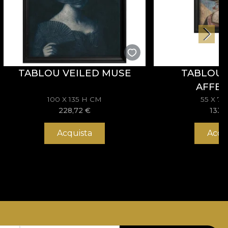
TABLOU VEILED MUSE
TABLOU 
AFFEC
100 X 135 H CM
55 X 7
228,72
€
133,
Acquista
Acqu