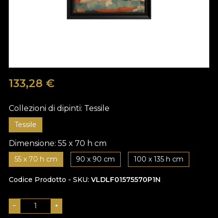
133,28
€
Collezioni di dipinti:
Tessile
Tessile
Dimensione:
55 x 70 h cm
55 x 70 h cm
90 x 90 cm
100 x 135 h cm
Codice Prodotto - SKU
VLDLF01575570P1N
−
+