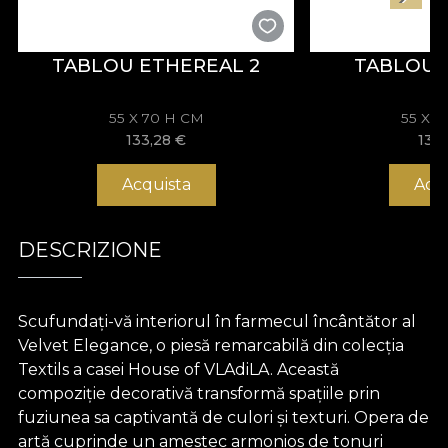
TABLOU ETHEREAL 2
TABLOU
55 X 70 H CM
55 X 
133,28
€
133
Acquista
Acq
DESCRIZIONE
Scufundați-vă interiorul în farmecul încântător al
Velvet Elegance, o piesă remarcabilă din colecția
Textils a casei House of VLAdiLA. Această
compoziție decorativă transformă spațiile prin
fuziunea sa captivantă de culori și texturi. Opera de
artă cuprinde un amestec armonios de tonuri