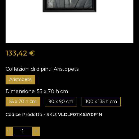
133,42
€
Collezioni di dipinti:
Aristopets
Aristopets
Dimensione:
55 x 70 h cm
55 x 70 h cm
90 x 90 cm
100 x 135 h cm
Codice Prodotto - SKU
VLDLF01145570P1N
−
+