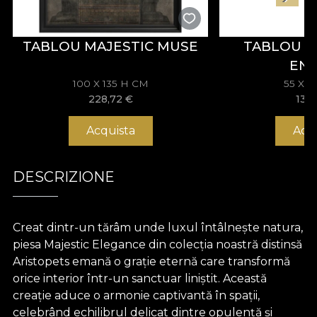
TABLOU MAJESTIC MUSE
TABLOU 
EN
100 X 135 H CM
55 X 
228,72
€
133
Acquista
Acq
DESCRIZIONE
Creat dintr-un tărâm unde luxul întâlnește natura,
piesa Majestic Elegance din colecția noastră distinsă
Aristopets emană o grație eternă care transformă
orice interior într-un sanctuar liniștit. Această
creație aduce o armonie captivantă în spații,
celebrând echilibrul delicat dintre opulență și