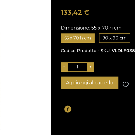
133,42
€
Dimensione:
55 x 70 h cm
55 x 70 h cm
90 x 90 cm
Codice Prodotto - SKU
VLDLF038
−
+
Aggiungi al carrello