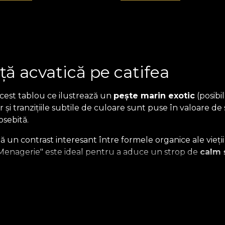
ță acvatică pe catifea
cest tablou ce ilustrează un
pește marin exotic
(posibi
or și tranzițiile subtile de culoare sunt puse în valoare d
osebită.
ză un contrast interesant între formele organice ale vieții
e Menagerie" este ideal pentru a aduce un strop de
calm 
ie: Eleganță Atemporală Imp
clasic cu noua
Colecție Heritage Menagerie
. Această s
uală și tactilă absolut unică, imaginile fiind
imprimate p