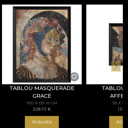
TABLOU MASQUERADE
TABLOU 
GRACE
AFFEC
100 X 135 H CM
55 X 7
228,72
€
133,
Acquista
Acqu