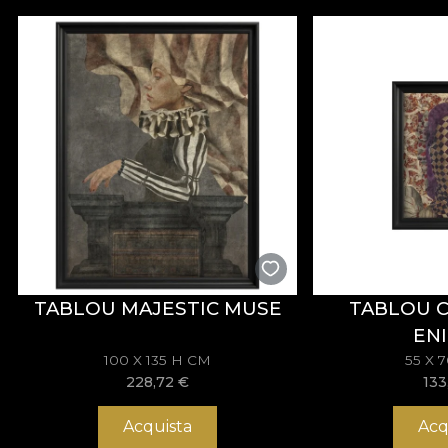
TABLOU MAJESTIC MUSE
TABLOU 
EN
100 X 135 H CM
55 X 
228,72
€
133
Acquista
Acq