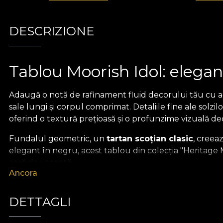
DESCRIZIONE
Tablou Moorish Idol: elegan
Adaugă o notă de rafinament fluid decorului tău cu a
sale lungi și corpul comprimat. Detaliile fine ale solzil
oferind o textură prețioasă și o profunzime vizuală de
Fundalul geometric, un
tartan scoțian clasic
, creea
elegant în negru, acest tablou din colecția "Heritag
casă de vacanță.
Ancora
Colecția Heritage Menager
DETTAGLI
Transformă-ți spațiul într-un sanctuar de rafinament 
al vechilor tratate de zoologie, oferind o experiență viz