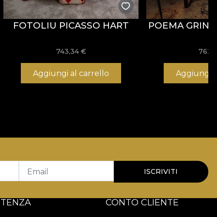
FOTOLIU PICASSO HART
POEMA GRIN
743,34
€
762,
Aggiungi al carrello
Aggiungi a
Email
ISCRIVITI
STENZA
CONTO CLIENTE