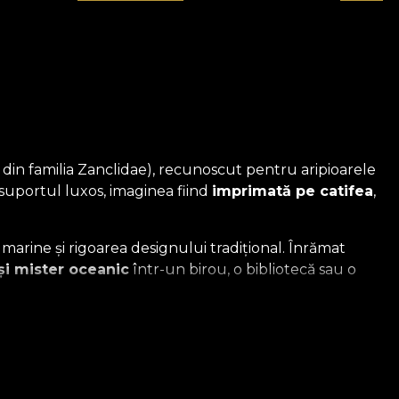
l din familia Zanclidae), recunoscut pentru aripioarele
e suportul luxos, imaginea fiind
imprimată pe catifea
,
 marine și rigoarea designului tradițional. Înrămat
și mister oceanic
într-un birou, o bibliotecă sau o
rimată pe Catifea
erie exclusivistă de tablouri reînvie farmecul nostalgic
e catifea
de cea mai înaltă calitate.