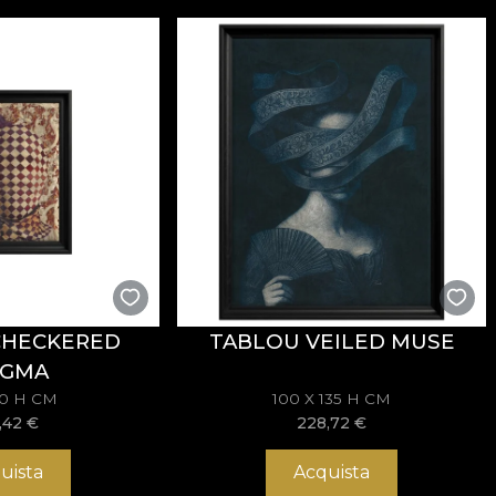
CHECKERED
TABLOU VEILED MUSE
IGMA
70 H CM
100 X 135 H CM
,42
€
228,72
€
uista
Acquista