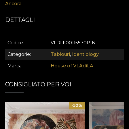
Ancora
sofisticată provoacă percepțiile și transformă orice
spațiu într-o galerie de intrigă și stil provocator la
gândire.
DETTAGLI
Codice
VLDLF00115570P1N
Categorie
Tablouri
,
Identiology
Marca
House of VLAdiLA
CONSIGLIATO PER VOI
-50%