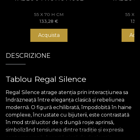
55 X 70 H CM
55 X 
133,28
€
133
Acquista
Acq
DESCRIZIONE
Tablou Regal Silence
Regal Silence atrage atenția prin interacțiunea sa
îndrăzneață între eleganța clasică și rebeliunea
modernă. O figură echilibrată, împodobită în haine
complexe, încrustate cu bijuterii, este contrastată
în mod strălucitor de o dungă roșie aprinsă,
simbolizând tensiunea dintre tradiție și expresia
contemporană. Această piesă de declarație