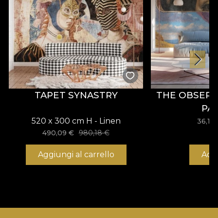
TAPET SYNASTRY
THE OBSERV
PA
520 x 300 cm H - Linen
36,18
490,09
€
980,18
€
Aggiungi al carrello
Acq