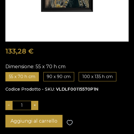
133,28
€
Dimensione:
55 x 70 h cm
55 x 70 h cm
90 x 90 cm
100 x 135 h cm
Codice Prodotto - SKU
VLDLF00115570P1N
−
+
Aggiungi al carrello