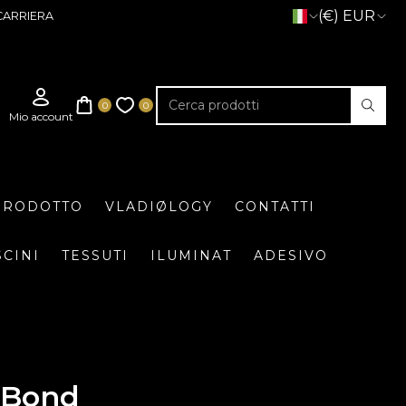
(€) EUR
CARRIERA
 PRODOTTO
VLADIØLOGY
CONTATTI
SCINI
TESSUTI
ILUMINAT
ADESIVO
 Bond