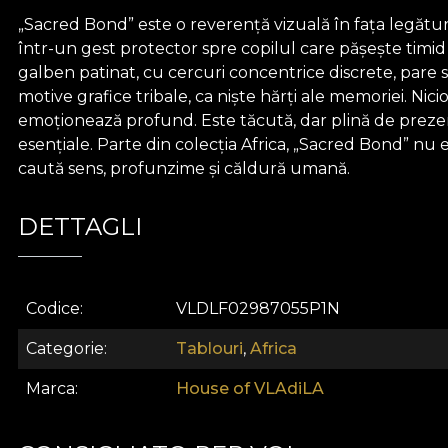
„Sacred Bond” este o reverență vizuală în fața legăturii 
într-un gest protector spre copilul care pășește timid
galben patinat, cu cercuri concentrice discrete, pare s
motive grafice tribale, ca niște hărți ale memoriei. Ni
emoționează profund. Este tăcută, dar plină de prezență
esențiale. Parte din colecția Africa, „Sacred Bond” nu es
caută sens, profunzime și căldură umană.
DETTAGLI
Codice
VLDLF02987055P1N
Categorie
Tablouri
,
Africa
Marca
House of VLAdiLA