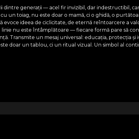
dintre generații — acel fir invizibil, dar indestructibil, ca
 cu un toiag, nu este doar o mamă, ci o ghidă, o purtătoa
ă evoce ideea de ciclicitate, de eternă reîntoarcere a va
cio linie nu este întâmplătoare — fiecare formă pare să con
. Transmite un mesaj universal: educația, protecția și iu
te doar un tablou, ci un ritual vizual. Un simbol al continu