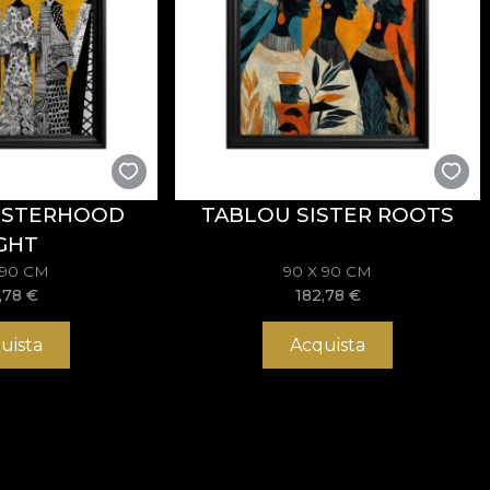
ISTERHOOD
TABLOU SISTER ROOTS
GHT
 90 CM
90 X 90 CM
,78
€
182,78
€
uista
Acquista