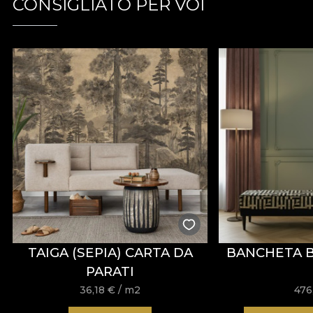
CONSIGLIATO PER VOI
TAIGA (SEPIA) CARTA DA
BANCHETA B
PARATI
36,18
€
/ m2
476