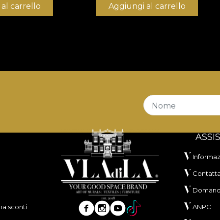
al carrello
Aggiungi al carrello
Nome
ASSI
Informazi
Contatta
Domande
a sconti
ANPC