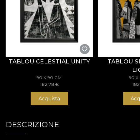
TABLOU CELESTIAL UNITY
TABLOU S
LI
90 X 90 CM
90 X
182,78
€
182
Acquista
Acq
DESCRIZIONE