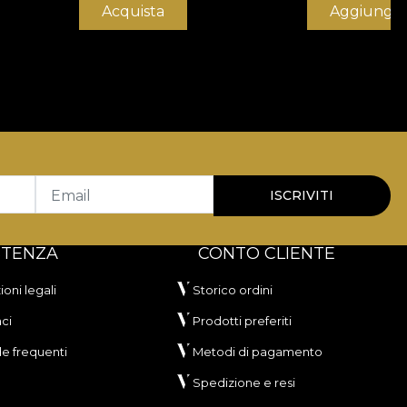
Acquista
Aggiungi a
Email
ISCRIVITI
STENZA
CONTO CLIENTE
oni legali
Storico ordini
ci
Prodotti preferiti
 frequenti
Metodi di pagamento
Spedizione e resi