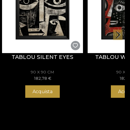
TABLOU SILENT EYES
TABLOU W
90 X 90 CM
90 X 
182,78
€
182,
Acquista
Acqu