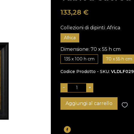
133,28
€
Collezioni di dipinti:
Africa
Africa
Dimensione:
70 x 55 h cm
135 x 100 h cm
70 x 55 h cm
Codice Prodotto - SKU
VLDLF029
−
+
Aggiungi al carrello