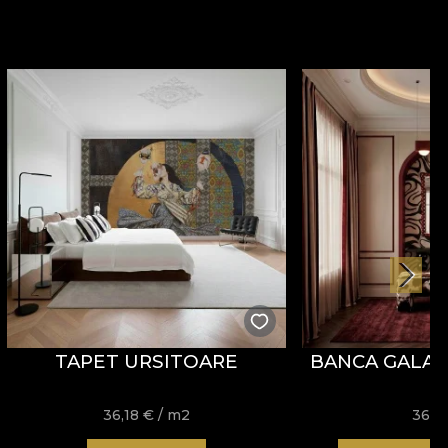
TAPET URSITOARE
BANCA GALA
36,18
€
/ m2
361,