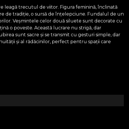
re leagă trecutul de viitor. Figura feminină, înclinată
re de tradiție, o sursă de înțelepciune. Fundalul de un
lorilor. Veșmintele celor două siluete sunt decorate cu
țină o poveste. Această lucrare nu strigă, dar
birea sunt sacre și se transmit cu gesturi simple, dar
ității și al rădăcinilor, perfect pentru spații care